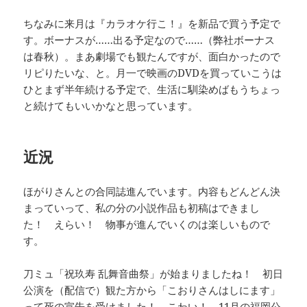
ちなみに来月は『カラオケ行こ！』を新品で買う予定で
す。ボーナスが……出る予定なので……（弊社ボーナス
は春秋）。まあ劇場でも観たんですが、面白かったので
リピりたいな、と。月一で映画のDVDを買っていこうは
ひとまず半年続ける予定で、生活に馴染めばもうちょっ
と続けてもいいかなと思っています。
近況
ほがりさんとの合同誌進んでいます。内容もどんどん決
まっていって、私の分の小説作品も初稿はできまし
た！ えらい！ 物事が進んでいくのは楽しいもので
す。
刀ミュ「祝玖寿 乱舞音曲祭」が始まりましたね！ 初日
公演を（配信で）観た方から「こおりさんはしにます」
って死の宣告を受けました！ こわい！ 11月の福岡公