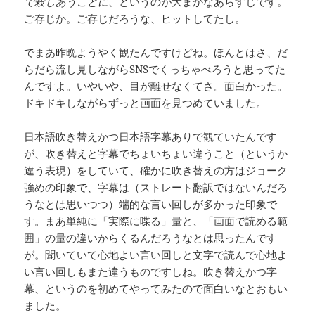
で殺しあうことに
、というのが大まかなあらすじです。
ご存じか。ご存じだろうな、ヒットしてたし。
でまあ昨晩ようやく観たんですけどね。ほんとはさ、だ
らだら流し見しながらSNSでくっちゃべろうと思ってた
んですよ。いやいや、目が離せなくてさ。面白かった。
ドキドキしながらずっと画面を見つめていました。
日本語吹き替えかつ日本語字幕ありで観ていたんです
が、吹き替えと字幕でちょいちょい違うこと（というか
違う表現）をしていて、確かに吹き替えの方はジョーク
強めの印象で、字幕は（ストレート翻訳ではないんだろ
うなとは思いつつ）端的な言い回しが多かった印象で
す。まあ単純に「実際に喋る」量と、「画面で読める範
囲」の量の違いからくるんだろうなとは思ったんです
が。聞いていて心地よい言い回しと文字で読んで心地よ
い言い回しもまた違うものですしね。吹き替えかつ字
幕、というのを初めてやってみたので面白いなとおもい
ました。