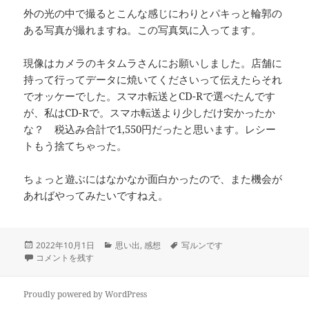
外の光の中で撮るとこんな感じにわりとパキっと輪郭の
ある写真が撮れますね。この写真気に入ってます。
現像はカメラのキタムラさんにお願いしました。店舗に
持って行ってデータに焼いてくださいって伝えたらそれ
でオッケーでした。スマホ転送とCD-Rで選べたんです
が、私はCD-Rで。スマホ転送より少しだけ安かったか
な？ 税込み合計で1,550円だったと思います。レシー
トもう捨てちゃった。
ちょっと遊ぶにはなかなか面白かったので、また機会が
あればやってみたいですねえ。
投
カ
タ
2022年10月1日
思い出
,
感想
写ルンです
稿
写ルンですで遊んだ に
テ
グ
コメントを残す
日:
ゴ
リ
ー
Proudly powered by WordPress