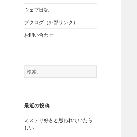
開
ブ
ー
メ
ウェブ日記
を
ニ
展
ブクログ（外部リンク）
ュ
開
ー
お問い合わせ
を
展
開
検
索:
最近の投稿
ミステリ好きと思われていたら
しい