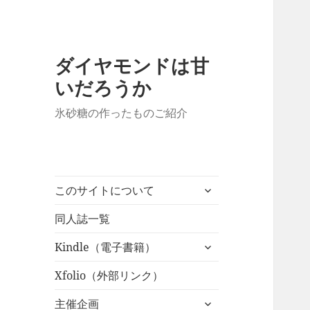
ダイヤモンドは甘
いだろうか
氷砂糖の作ったものご紹介
サ
このサイトについて
ブ
メ
同人誌一覧
ニ
サ
Kindle（電子書籍）
ュ
ブ
ー
メ
Xfolio（外部リンク）
を
ニ
展
サ
主催企画
ュ