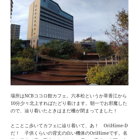
場所はNCBココロ館カフェ。六本松というか草香江から
10分少々北上すればたどり着けます。朝一でお邪魔した
ので、辿り着いたときはまだ柵が閉まってました！
とことこ歩いてカフェに辿り着いて、あ！ OriHime-D
だ！ 子供くらいの背丈の白い機体のOriHimeです。名