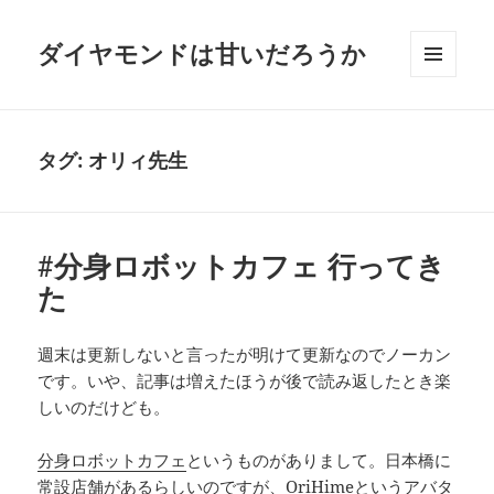
ダイヤモンドは甘いだろうか
メニュ
ーとウ
ィジェ
ット
タグ:
オリィ先生
#分身ロボットカフェ 行ってき
た
週末は更新しないと言ったが明けて更新なのでノーカン
です。いや、記事は増えたほうが後で読み返したとき楽
しいのだけども。
分身ロボットカフェ
というものがありまして。日本橋に
常設店舗があるらしいのですが、OriHimeというアバタ