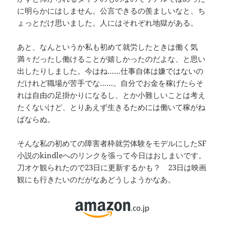
に明らかにはしません。公言できるの羨ましいなと、ち
ょっとだけ思いました。人にはそれぞれ地獄がある。
あと、なんというか私も初めて就労したときは働く気
満々だったし働けることが嬉しかったのだよな、と思い
出したりしました。今はね……仕事自体は嫌ではないの
だけれど職場が苦手でな……。自分でお金を稼げたらそ
れは自由の足掛かりになるし、とか小難しいことは考え
たくないけど、とりあえず生きるためには働いて稼がね
ばならぬ。
そんな私の初めての障害者枠就労体験をモデルにしたSF
小説のkindleへのリンクを張って今日はおしまいです。
刀オケ観られたので23日に更新するかも？ 23日は映画
観にも行きたいのだがなあどうしようかなあ。