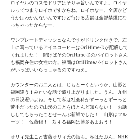
ロイヤルのコスモドリアはそりゃ旨いんですよ。ロイヤ
ルってつまりロイホですからね。ロイホなー、全店かど
うかはわかんないんですけど行ける店舗は全部禁煙にな
っちゃったからなー。
ワンプレートディッシュなんですがドリンク付きで、左
上に写っているアイスコーヒーはOriHime-Dが配膳して
くれました！ 聞けばそのOriHime-Dのパイロットさん
も福岡在住の女性の方。福岡はOriHimeパイロットさん
がいっぱいいらっしゃるのですねえ。
カウンターのお二人とは、じもとーくというか、山形と
福岡違う！みたいな話で盛り上がりました。うん、九州
の日没遅いよね。そして私は社会科がずーっとずーっと
苦手だったので山形のことをほとんど知らない！ お話
ししてもらったことぜーんぶ新鮮でした！ 山形はフル
ーツ！ 佐藤錦！ 対する福岡は博多あまおう！
オリィ先生こと吉藤オリィ氏の話も。私はたぶん、NHK