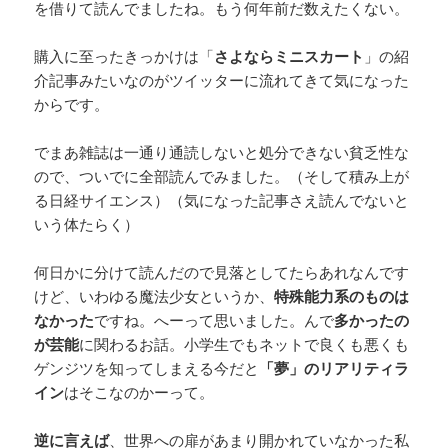
を借りて読んでましたね。もう何年前だ数えたくない。
購入に至ったきっかけは「
さよならミニスカート
」の紹
介記事みたいなのがツイッターに流れてきて気になった
からです。
でまあ雑誌は一通り通読しないと処分できない貧乏性な
ので、ついでに全部読んでみました。（そして積み上が
る日経サイエンス）（気になった記事さえ読んでないと
いう体たらく）
何日かに分けて読んだので見落としてたらあれなんです
けど、いわゆる魔法少女というか、
特殊能力系のものは
なかった
ですね。へーって思いました。んで
多かったの
が芸能
に関わるお話。小学生でもネットで良くも悪くも
ゲンジツを知ってしまえる今だと
「夢」のリアリティラ
イン
はそこなのかーって。
逆に言えば
、世界への扉があまり開かれていなかった私