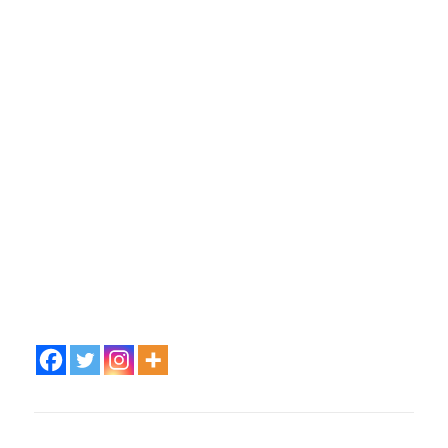
抜く目は持っており、欲しいと思ったものは多少強引に
でも手に入れるところがあります。手に入れたら大事に
大事にします。しまい込むというよりは身近に置いて使
う、といった感じで大事にしています。
私に対して恋愛感情はなさそうですが良き忠臣であり、
頭が良いので察しもよく、私が甘えたいときはそれとな
く甘えさせてくれるし、うじうじしているときは背中を
押してくれます。
煙草は吸いませんが、酒飲みです。ザルというよりワ
ク。酔うと声が大きくなるところがありますが、それで
も自らを失うことはなく、二日酔いになりそうな人がい
ないか気を配っています。
姿こそ子供ですが、とても頼りがいのあるキャラです。