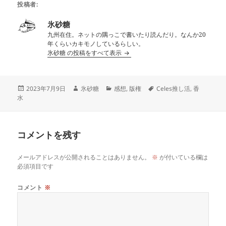
投稿者:
氷砂糖
九州在住。ネットの隅っこで書いたり読んだり。なんか20
年くらいカキモノしているらしい。
氷砂糖 の投稿をすべて表示
投
作
カ
タ
2023年7月9日
氷砂糖
感想
,
版権
Celes推し活
,
香
稿
成
テ
グ
水
日:
者
ゴ
リ
ー
コメントを残す
メールアドレスが公開されることはありません。
※
が付いている欄は
必須項目です
コメント
※