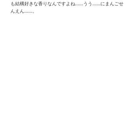
も結構好きな香りなんですよね……うう……にまんごせ
んえん……。
小学校高学年くらいの美少女と間違うくら
いの美少年の姿をした刀（短刀）の付喪神です。やや長
めの黒髪に紫の瞳をしています。だいたい970歳くら
い。刀身は本能寺の変にて織田信長と共に焼け落ちまし
た。
子供の姿をしていますが声は低く、どこか神様然として
おり達観したところがあります。うちの本丸（自軍）で
は最強の戦士です。
戦場育ちと自称するだけあって戦場が好きで意気揚々と
出陣しますが、実際素晴らしい戦績を上げることが多い
です。
医薬に少々通じており、趣味は薬草をいじることと読書
（洋の東西を問わず医薬関係が多い）です。
兄弟刀も多いのですが、そこまで慣れ合いません。
いつでも堂々としているのでこちらも安心することが多
く、メンタルが不安定な時はよく近侍（秘書のようなも
の）を頼んでいます。
「雅なことはわからん」と自称しますが、良いものを見