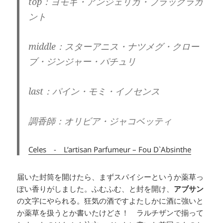
top：ヨモギ・アンジェリカ・ブラックラカ
ント
middle：スターアニス・ナツメグ・クロー
ブ・ジンジャー・パチュリ
last：パイン・モミ・イノセンス
調香師：オリビア・ジャコベッティ
Celes - L’artisan Parfumeur – Fou D`Absinthe
届いた封筒を開けたら、まずスパイシーというか薬草っ
ぽい香りがしました。ふむふむ、と封を開け、
アブサン
の文字にやられる。狂気の酒ですよたしかに酒に強いと
か薬草を扱うとか書いたけどさ！ ラルチザンで揃って