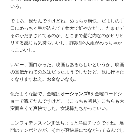
いろ。
でまあ、観たんですけどね、めっちゃ爽快。だましの手
口にめっちゃ手が込んでて壮大で鮮やかだし、だませて
るのかだまされてるのか、どこまで想定内なのかヒリヒ
リする感じも気持ちいいし、詐欺師3人組がめっちゃか
っこいいし。
いやー、面白かった。映画もあるらしいというか、映画
の宣伝かねての放送だったようでしたけど、観に行きた
くなりますねえ。お金ないなあ。
似たような話で、金曜は
オーシャンズ8
を金曜ロードシ
ョーで観てたんですけど、（こっちも初見）こちらも大
変面白くて爽快でした。女泥棒たちかっこいい。
コンフィデンスマンJPはちょっと洋画チックですね、展
開のテンポとかが。それが爽快感につながってるんでし