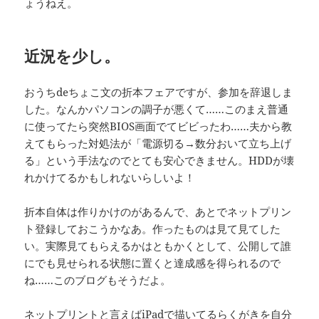
ょうねえ。
近況を少し。
おうちdeちょこ文の折本フェアですが、参加を辞退しま
した。なんかパソコンの調子が悪くて……このまえ普通
に使ってたら突然BIOS画面でてビビったわ……夫から教
えてもらった対処法が「電源切る→数分おいて立ち上げ
る」という手法なのでとても安心できません。HDDが壊
れかけてるかもしれないらしいよ！
折本自体は作りかけのがあるんで、あとでネットプリン
ト登録しておこうかなあ。作ったものは見て見てした
い。実際見てもらえるかはともかくとして、公開して誰
にでも見せられる状態に置くと達成感を得られるので
ね……このブログもそうだよ。
ネットプリントと言えばiPadで描いてるらくがきを自分