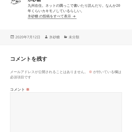
九州在住。ネットの隅っこで書いたり読んだり。なんか20
年くらいカキモノしているらしい。
氷砂糖 の投稿をすべて表示
投
作
カ
2020年7月12日
氷砂糖
未分類
稿
成
テ
日:
者
ゴ
リ
コメントを残す
ー
メールアドレスが公開されることはありません。
※
が付いている欄は
必須項目です
コメント
※