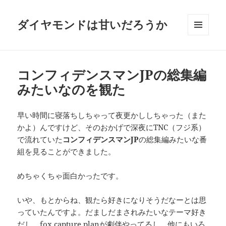
ダイヤモンドは甘いだろうか
メニュ
ーとウ
ィジェ
ット
コンフィデンスマンJPの総集編
みたいなのを観た
早い時間に寝落ちしちゃって夜更かししちゃった（また
かよ）んですけど、そのおかげで深夜にTNC（フジ系）
で流れていた
コンフィデンスマンJP
の総集編みたいな番
組を見ることができました。
めちゃくちゃ面白かったです。
いや、もとからね、観たら好きになりそうだなーとは思
っていたんですよ。だましだまされみたいなテーマ好き
だし、fox capture planが劇伴やってるし、他にもいろ