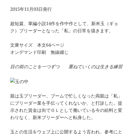
2015年11月03日発行
超短篇、掌編小説14作を作中作として、新米玉（ギョ
ク）ブリーダーとなった「私」の日常を描きます。
文庫サイズ 本文64ページ
オンデマンド印刷 無線綴じ
目の前のことを一つずつ 重ねていくのは生きる練習
親は玉ブリーダー。ブームで忙しくなった両親は「私」
にブリーダー業を手伝ってくれないか、と打診した。提
示された賃金は街でＯＬとして働いている今の給料と変
わりなく、新米ブリーダーへと転身した。
玉との生活をウェブ上に公開するよう言われ、参考にと