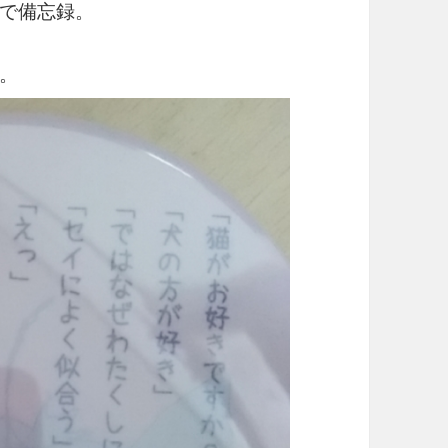
で備忘録。
。