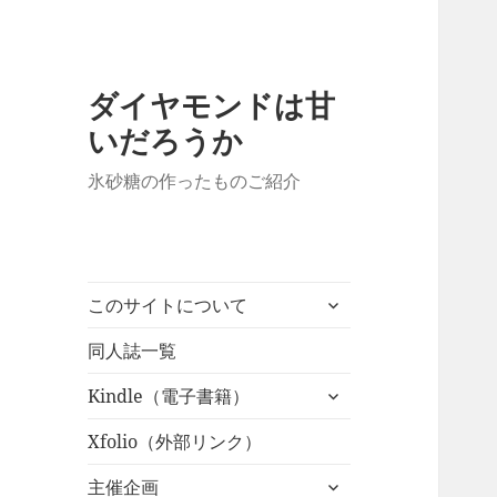
ダイヤモンドは甘
いだろうか
氷砂糖の作ったものご紹介
サ
このサイトについて
ブ
メ
同人誌一覧
ニ
サ
Kindle（電子書籍）
ュ
ブ
ー
メ
Xfolio（外部リンク）
を
ニ
展
サ
主催企画
ュ