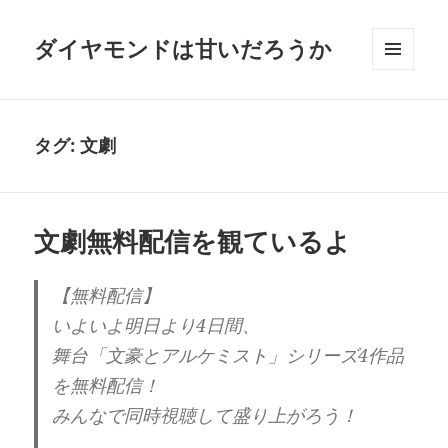
ダイヤモンドは甘いだろうか
メニュ
ーとウ
ィジェ
ット
タグ:
文劇
文劇無料配信を観ているよ
【無料配信】
いよいよ明日より4日間、
舞台「文豪とアルケミスト」シリーズ4作品
を無料配信！
みんなで同時視聴して盛り上がろう！