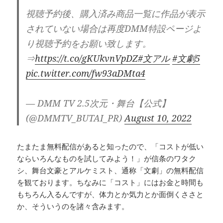
視聴予約後、購入済み商品一覧に作品が表示
されていない場合は再度DMM特設ページよ
り視聴予約をお願い致します。
⇒
https://t.co/gKUkvnVpDZ
#文アル
#文劇5
pic.twitter.com/fw93aDMta4
— DMM TV 2.5次元・舞台【公式】
(@DMMTV_BUTAI_PR)
August 10, 2022
たまたま無料配信があると知ったので、「コストが低い
ならいろんなものを試してみよう！」が信条のワタク
シ、舞台文豪とアルケミスト、通称「文劇」の無料配信
を観ております。ちなみに「コスト」にはお金と時間も
もちろん入るんですが、体力とか気力とか面倒くささと
か、そういうのを諸々含みます。