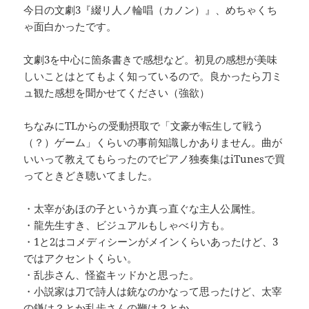
今日の文劇3『綴リ人ノ輪唱（カノン）』、めちゃくち
ゃ面白かったです。
文劇3を中心に箇条書きで感想など。初見の感想が美味
しいことはとてもよく知っているので。良かったら刀ミ
ュ観た感想を聞かせてください（強欲）
ちなみにTLからの受動摂取で「文豪が転生して戦う
（？）ゲーム」くらいの事前知識しかありません。曲が
いいって教えてもらったのでピアノ独奏集はiTunesで買
ってときどき聴いてました。
・太宰があほの子というか真っ直ぐな主人公属性。
・龍先生すき、ビジュアルもしゃべり方も。
・1と2はコメディシーンがメインくらいあったけど、3
ではアクセントくらい。
・乱歩さん、怪盗キッドかと思った。
・小説家は刀で詩人は銃なのかなって思ったけど、太宰
の鎌は？とか乱歩さんの鞭は？とか。