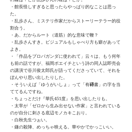
・館長怪しすぎると思ったらやっぱり的なことは思っ
た。
・乱歩さん、ミステリ作家だからストーリーテラー的役
割合う。
・あ、だからルート（道筋）的な意味で鞭？
・乱歩さんすき。ビジュアルもしゃべり方も癖があって
よき。
・「作品をプロパガンダに使われて」云々は、もう何年
も前の話ですが、福岡ポエイチという詩の同人誌即売会
の講演で谷川俊太郎氏が語ってくださっていて、それを
ぼんやり思い出したりした。
・そういえば「ゆうがいしょ」って「有
碍
書」の字を当
ててるんですね。
・ちょっとだけ『華氏451度』を思い出したりも。
・太宰が「ゼロから生み出せない作家」と言われている
のが自分に刺さる底辺モノカキこおり。
・白秋先生つぉい。
・鎌の殺陣、めっちゃ映える。華やかでかっこいい。