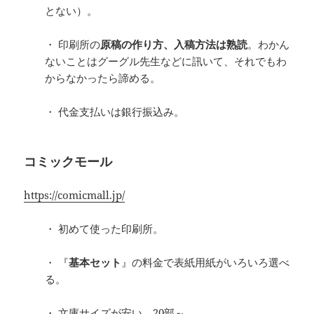
とない）。
・ 印刷所の
原稿の作り方、入稿方法は熟読
。わかん
ないことはグーグル先生などに訊いて、それでもわ
からなかったら諦める。
・ 代金支払いは銀行振込み。
コミックモール
https://comicmall.jp/
・ 初めて使った印刷所。
・ 『
基本セット
』の料金で表紙用紙がいろいろ選べ
る。
・ 文庫サイズが安い。20部～