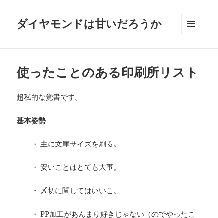
ダイヤモンドは甘いだろうか
メニュ
ーとウ
ィジェ
ット
使ったことのある印刷所リスト
超私的な覚書です。
基本姿勢
・ 主に文庫サイズを刷る。
・ 安いことはとても大事。
・ 〆切に関してはいいこ。
・ PP加工があんまり好きじゃない（のでやったこ