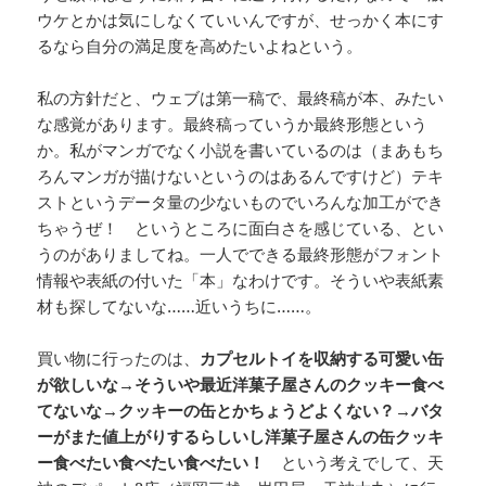
ウケとかは気にしなくていいんですが、せっかく本にす
るなら自分の満足度を高めたいよねという。
私の方針だと、ウェブは第一稿で、最終稿が本、みたい
な感覚があります。最終稿っていうか最終形態という
か。私がマンガでなく小説を書いているのは（まあもち
ろんマンガが描けないというのはあるんですけど）テキ
ストというデータ量の少ないものでいろんな加工ができ
ちゃうぜ！ というところに面白さを感じている、とい
うのがありましてね。一人でできる最終形態がフォント
情報や表紙の付いた「本」なわけです。そういや表紙素
材も探してないな……近いうちに……。
買い物に行ったのは、
カプセルトイを収納する可愛い缶
が欲しいな→そういや最近洋菓子屋さんのクッキー食べ
てないな→クッキーの缶とかちょうどよくない？→バタ
ーがまた値上がりするらしいし洋菓子屋さんの缶クッキ
ー食べたい食べたい食べたい！
という考えでして、天