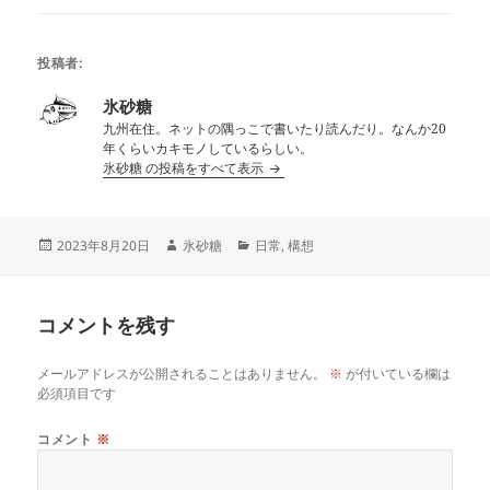
投稿者:
氷砂糖
九州在住。ネットの隅っこで書いたり読んだり。なんか20
年くらいカキモノしているらしい。
氷砂糖 の投稿をすべて表示
投
作
カ
2023年8月20日
氷砂糖
日常
,
構想
稿
成
テ
日:
者
ゴ
リ
コメントを残す
ー
メールアドレスが公開されることはありません。
※
が付いている欄は
必須項目です
コメント
※