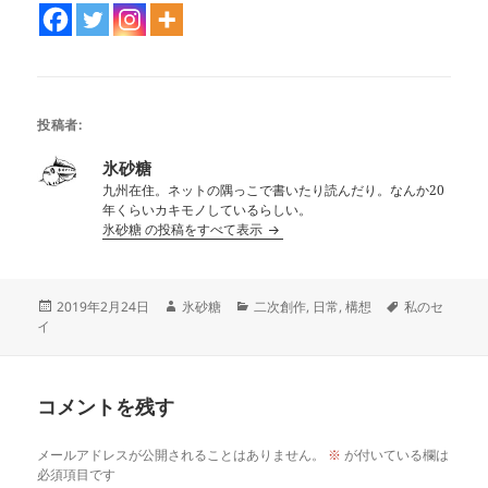
投稿者:
氷砂糖
九州在住。ネットの隅っこで書いたり読んだり。なんか20
年くらいカキモノしているらしい。
氷砂糖 の投稿をすべて表示
投
作
カ
タ
2019年2月24日
氷砂糖
二次創作
,
日常
,
構想
私のセ
稿
成
テ
グ
イ
日:
者
ゴ
リ
ー
コメントを残す
メールアドレスが公開されることはありません。
※
が付いている欄は
必須項目です