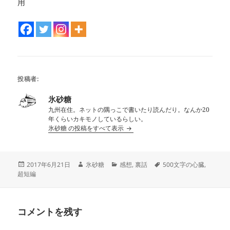
用
投稿者:
氷砂糖
九州在住。ネットの隅っこで書いたり読んだり。なんか20
年くらいカキモノしているらしい。
氷砂糖 の投稿をすべて表示
投
作
カ
タ
2017年6月21日
氷砂糖
感想
,
裏話
500文字の心臓
,
稿
成
テ
グ
超短編
日:
者
ゴ
リ
ー
コメントを残す