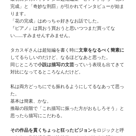
完成」と「奇妙な刑罰」が引かれてインタビューが始ま
ります。
「花の完成」はめっちゃ好きなお話でした。
『ピアノ』は買おう買おうと思いつつまだ買ってな
い……すみませんすみません。
タカスギさんは超短編を書く時に
文章をなるべく簡素に
してるらしいのだけど、なるほどなあと思った。
同じところで
小説は描写の文芸
っていう表現も出てきて
対比になってるところなんだけど。
私は両方どっちにでも振れるようにしてるなあって思っ
た。
基本は簡素、かな。
推敲の段階で「これ描写に振った方がおもしろそう」と
思ったら描写にこだわる。
その作品を貫くちょっと狂ったビジョン
をロジックと呼