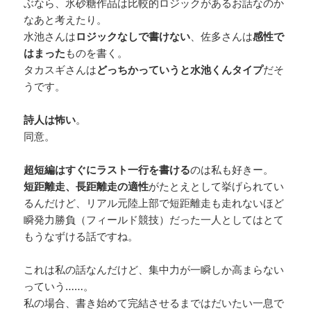
ぶなら、氷砂糖作品は比較的ロジックがあるお話なのか
なあと考えたり。
水池さんは
ロジックなしで書けない
、佐多さんは
感性で
はまった
ものを書く。
タカスギさんは
どっちかっていうと水池くんタイプ
だそ
うです。
詩人は怖い
。
同意。
超短編はすぐにラスト一行を書ける
のは私も好きー。
短距離走、長距離走の適性
がたとえとして挙げられてい
るんだけど、リアル元陸上部で短距離走も走れないほど
瞬発力勝負（フィールド競技）だった一人としてはとて
もうなずける話ですね。
これは私の話なんだけど、集中力が一瞬しか高まらない
っていう……。
私の場合、書き始めて完結させるまではだいたい一息で