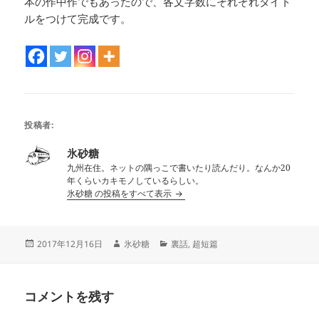
本の作中作でもあったので、各文字数にそれぞれタイト
ルをつけて完成です。
投稿者:
氷砂糖
九州在住。ネットの隅っこで書いたり読んだり。なんか20
年くらいカキモノしているらしい。
氷砂糖 の投稿をすべて表示
投
作
カ
2017年12月16日
氷砂糖
裏話
,
超短篇
稿
成
テ
日:
者
ゴ
リ
コメントを残す
ー