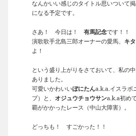
なんかいい感じのタイトル思いついて掲
になる予定です。
さあ！ 今日は！
有馬記念
です！！
演歌歌手北島三郎オーナーの愛馬、
キタ
よ！
という盛り上がりをさておいて、私の中
ありました。
可愛いかわいい
ぼにたん
a.k.a.イス
プ）と、
オジュウチョウサン
a.k.a
覇がかかったレース（中山大障害）。
どっちも！ すごかった！！