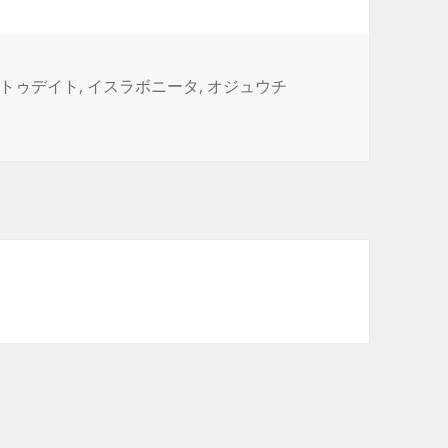
トゥデイト
,
イスラボニータ
,
オジュウチ
てきた に