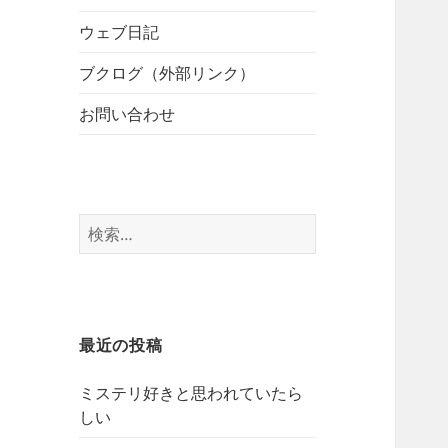
開
ブ
ー
メ
ウェブ日記
を
ニ
展
ブクログ（外部リンク）
ュ
開
ー
お問い合わせ
を
展
開
検
索:
最近の投稿
ミステリ好きと思われていたら
しい