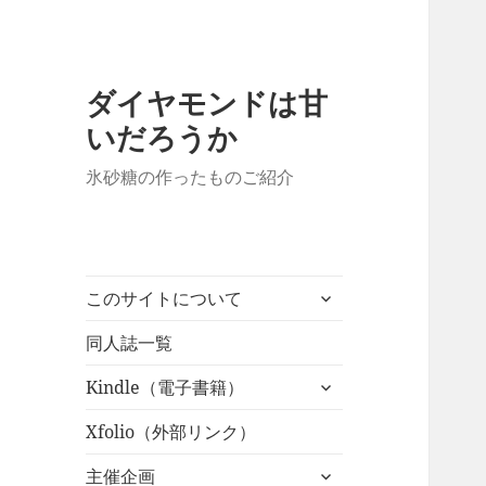
ダイヤモンドは甘
いだろうか
氷砂糖の作ったものご紹介
サ
このサイトについて
ブ
メ
同人誌一覧
ニ
サ
Kindle（電子書籍）
ュ
ブ
ー
メ
Xfolio（外部リンク）
を
ニ
展
サ
主催企画
ュ