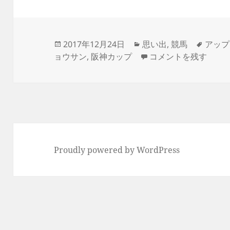
投
カ
タ
2017年12月24日
思い出
,
競馬
アップ
稿
テ
サンタは少し早くやっ
グ
ョウサン
,
阪神カップ
コメントを残す
日:
ゴ
リ
ー
Proudly powered by WordPress