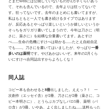
とまだwebには公開していないものが2万字くらいあっ
て、それも含んでいるので、去年よりは狂ってないで
す。狂ってないです。去年のまとめにも書いてますが、
私はもともと一人でも書き続けるタイプではあります
が、反応あるとやっぱり楽しいというか嬉しいというか
そっちをガリガリ書いてしまうので、今年は刀さに（明
さに、薬さに）を結構な分量書いてます。あとすけ
べ……生命の危機にすけべは助かる……たとえ自給自足
でも……。刀さにを書いてはいましたが、やっぱり
一番
多いのは薬明
です。やげあかはいいぞ。来年の2月くら
いにすけべ合同誌出すからよろしくな！
同人誌
コピー本も合わせると
8冊
出しました。ええっ？！ 一
次創作（エッセイ含）が2冊、刀さにが2冊（薬さに、コ
ピー本明さに）、とうらぶカプなしパロ1冊、薬明（パ
ロ含）が3冊。いやあ、よく出しましたね……送料もった