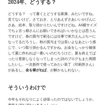
2024年、どうする？
どうする？ って書くとどうする家康、みたいですね。
見てないけど。さておき、とりあえずさあいいかげんに
さあ、絵本、取り掛かりたいんですけどね。A6横サイズ
でちょ古っ都さんにお願いできればいいかなとは思うん
ですけど、春の賞与で刷るには仕事で体力えんぷちーに
なってるだろうし、秋の賞与までは長いよなあという感
じで、いつ取り掛かるんですかね。お金をしっかり確保
して夏に作れれば一番いいのだろうけど。夏を終えてぱ
ったり更新しなくなってしまった詩のブログもまた再開
したいし、一次創作で使ってみたい装丁（印刷所さん）
があるし、
金を稼がねば
、が解かもしれない。
そういうわけで
今年もそれなりによく頑張ったのではないでしょうか。
来年もぼちぼちいきまっしょい。