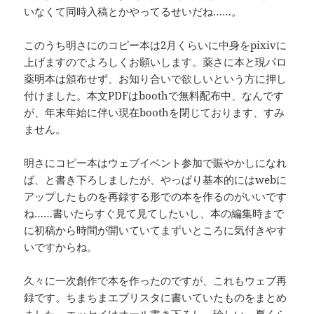
いなくて同時入稿とかやってるせいだね……。
このうち明さにのコピー本は2月くらいに中身をpixivに
上げますのでよろしくお願いします。薬さに本と現パロ
薬明本は頒布せず、お知り合いで欲しいという方に押し
付けました。本文PDFはboothで無料配布中、なんです
が、年末年始に伴い現在boothを閉じております、すみ
ません。
明さにコピー本はウェブイベント参加で賑やかしになれ
ば、と書き下ろしましたが、やっぱり基本的にはwebに
アップしたものを再録する形での本を作るのがいいです
ね……書いたらすぐ見て見てしたいし、本の編集時まで
に初稿から時間が開いていてまずいところに気付きやす
いですからね。
久々に一次創作で本を作ったのですが、これもウェブ再
録です。ちまちまエブリスタに書いていたものをまとめ
ました。エッセイはオール書き下ろし。珍しい。夏くら