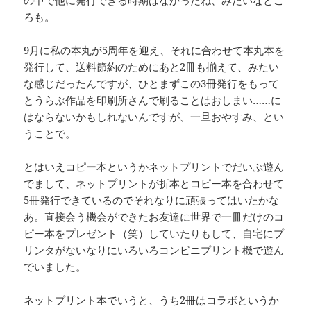
の中で他に発行できる時期はなかったね、みたいなとこ
ろも。
9月に私の本丸が5周年を迎え、それに合わせて本丸本を
発行して、送料節約のためにあと2冊も揃えて、みたい
な感じだったんですが、ひとまずこの3冊発行をもって
とうらぶ作品を印刷所さんで刷ることはおしまい……に
はならないかもしれないんですが、一旦おやすみ、とい
うことで。
とはいえコピー本というかネットプリントでだいぶ遊ん
でまして、ネットプリントが折本とコピー本を合わせて
5冊発行できているのでそれなりに頑張ってはいたかな
あ。直接会う機会ができたお友達に世界で一冊だけのコ
ピー本をプレゼント（笑）していたりもして、自宅にプ
リンタがないなりにいろいろコンビニプリント機で遊ん
でいました。
ネットプリント本でいうと、うち2冊はコラボというか