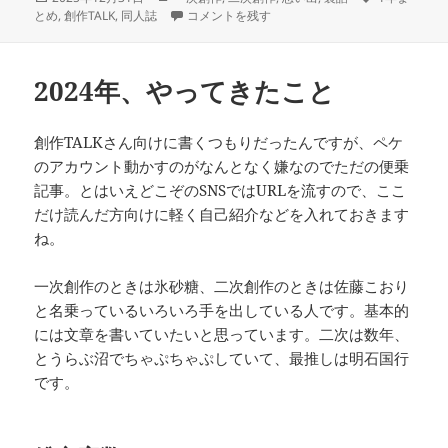
稿
テ
2025年、やってきたこと に
グ
とめ
,
創作TALK
,
同人誌
コメントを残す
日:
ゴ
リ
ー
2024年、やってきたこと
創作TALKさん向けに書くつもりだったんですが、ペケ
のアカウント動かすのがなんとなく嫌なのでただの便乗
記事。とはいえどこぞのSNSではURLを流すので、ここ
だけ読んだ方向けに軽く自己紹介などを入れておきます
ね。
一次創作のときは氷砂糖、二次創作のときは佐藤こおり
と名乗っているいろいろ手を出している人です。基本的
には文章を書いていたいと思っています。二次は数年、
とうらぶ沼でちゃぷちゃぷしていて、最推しは明石国行
です。