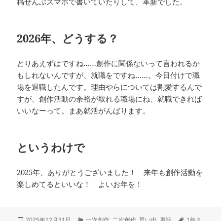
稿ぜんぶスマホで書いていたりして、革新でした。
2026年、どうする？
とりあえずはですね……創作に関係ないって言われるか
もしれないんですが、就職をですね……。今日付けで職
場を退職したんです。理由やらについては割愛するんで
すが、創作活動の余裕が取れる職場にね、就職できれば
いいなーって。まあ就活がんばります。
というわけで
2025年、ありがとうございました！ 来年も創作活動を
楽しめてるといいな！ よいお年を！
投
カ
タ
2025年12月31日
一次創作
,
二次創作
,
思い出
,
裏話
1年ま