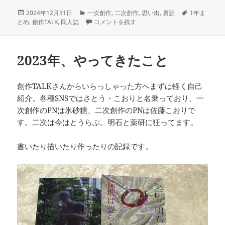
投
カ
タ
2024年12月31日
一次創作
,
二次創作
,
思い出
,
裏話
1年ま
稿
テ
2024年、やってきたこと に
グ
とめ
,
創作TALK
,
同人誌
コメントを残す
日:
ゴ
リ
ー
2023年、やってきたこと
創作TALKさんからいらっしゃった方へまずは軽く自己
紹介。各種SNSではさとう・こおりと名乗っており、一
次創作のPNは氷砂糖、二次創作のPNは佐藤こおりで
す。二次は今はとうらぶ。明石と薬研に狂ってます。
書いたり描いたり作ったりの記録です。