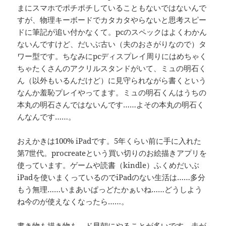
まにスマホでポチポチしていることもないではないんで
すが、物理キーボードでカタカタやらないと思考スピー
ドに筆記が追い付かなくて。pcのスペックはよくわかん
ないんですけど、だいぶ古い（夫のおさがりなので）タ
ワー型です。ちなみにpcディスプレイ周りにはめちゃく
ちゃたくさんのアクリルスタンドがいて、ミュの明石く
ん（以外もいるんだけど）に見守られながら書くという
なんか羞恥プレイやってます。ミュの明石くんはうちの
本丸の明石さんではないんです……よその本丸の明石く
んなんです……。
おえかきは100% iPadです。5年くらい前に手に入れた
第7世代。procreateという買い切りのお絵描きアプリを
使っています。ゲームや読書（kindle）ふくめだいぶ
iPadを使いまくっているのでiPadのない生活は……多分
もう無理……いまあいぱっどたかぁいね……どうしよう
ね今のが使えなくなったら……。
書き物も描き物も、ド早朝にやることが多いです。夫が