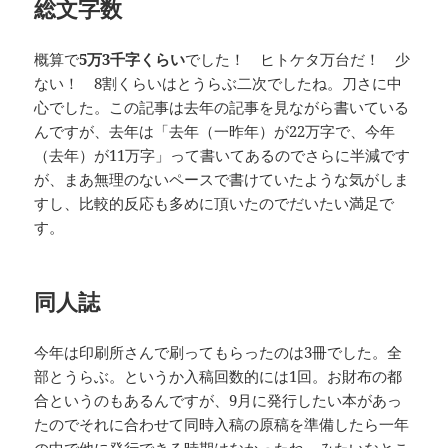
総文字数
概算で
5万3千字くらい
でした！ ヒトケタ万台だ！ 少
ない！ 8割くらいはとうらぶ二次でしたね。刀さに中
心でした。この記事は去年の記事を見ながら書いている
んですが、去年は「去年（一昨年）が22万字で、今年
（去年）が11万字」って書いてあるのでさらに半減です
が、まあ無理のないペースで書けていたような気がしま
すし、比較的反応も多めに頂いたのでだいたい満足で
す。
同人誌
今年は印刷所さんで刷ってもらったのは3冊でした。全
部とうらぶ。というか入稿回数的には1回。お財布の都
合というのもあるんですが、9月に発行したい本があっ
たのでそれに合わせて同時入稿の原稿を準備したら一年