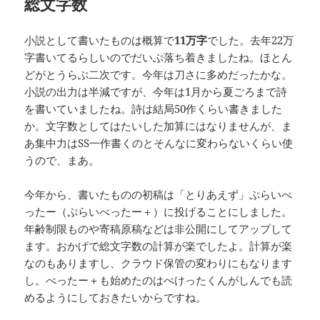
総文字数
小説として書いたものは概算で
11万字
でした。去年22万
字書いてるらしいのでだいぶ落ち着きましたね。ほとん
どがとうらぶ二次です。今年は刀さに多めだったかな。
小説の出力は半減ですが、今年は1月から夏ごろまで詩
を書いていましたね。詩は結局50作くらい書きました
か。文字数としてはたいした加算にはなりませんが、ま
あ集中力はSS一作書くのとそんなに変わらないくらい使
うので、まあ。
今年から、書いたものの初稿は「とりあえず」ぷらいべ
ったー（ぷらいべったー＋）に投げることにしました。
年齢制限ものや寄稿原稿などは非公開にしてアップして
ます。おかげで総文字数の計算が楽でしたよ。計算が楽
なのもありますし、クラウド保管の変わりにもなります
し。べったー＋も始めたのはぺけったくんがしんでも読
めるようにしておきたいからですね。