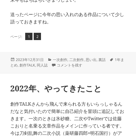
送ったページに今年の思い入れのある作品について少し
語っておきますね。
ペ
ペ
,
ページ:
1
2
ー
ー
ジ
ジ
投
カ
タ
2023年12月31日
一次創作
,
二次創作
,
思い出
,
裏話
1年ま
稿
テ
2023年、やってきたこと に
グ
とめ
,
創作TALK
,
同人誌
コメントを残す
日:
ゴ
リ
ー
2022年、やってきたこと
創作TALKさんから飛んで来られる方もいらっしゃるん
だなと気付いたので簡単に自己紹介を冒頭に追記してお
きます。一次のときは氷砂糖、二次やTwitterでは佐藤
こおりと名乗る文章作品をメインに作っている者です。
今は刀剣乱舞の二次小説（薬研藤四郎×明石国行）がア