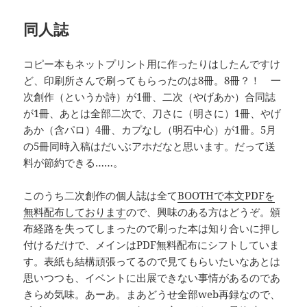
同人誌
コピー本もネットプリント用に作ったりはしたんですけ
ど、印刷所さんで刷ってもらったのは8冊。8冊？！ 一
次創作（というか詩）が1冊、二次（やげあか）合同誌
が1冊、あとは全部二次で、刀さに（明さに）1冊、やげ
あか（含パロ）4冊、カプなし（明石中心）が1冊。5月
の5冊同時入稿はだいぶアホだなと思います。だって送
料が節約できる……。
このうち二次創作の個人誌は全て
BOOTHで本文PDFを
無料配布しております
ので、興味のある方はどうぞ。頒
布経路を失ってしまったので刷った本は知り合いに押し
付けるだけで、メインはPDF無料配布にシフトしていま
す。表紙も結構頑張ってるので見てもらいたいなあとは
思いつつも、イベントに出展できない事情があるのであ
きらめ気味。あーあ。まあどうせ全部web再録なので、