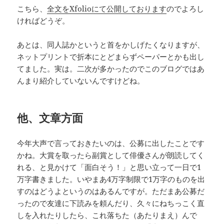
こちら、
全文をXfolioにて公開しております
のでよろし
ければどうぞ。
あとは、同人誌かというと首をかしげたくなりますが、
ネットプリントで折本にとどまらずペーパーとかも出し
てました。実は。二次が多かったのでこのブログではあ
んまり紹介していないんですけどね。
他、文章方面
今年大声で言っておきたいのは、公募に出したことです
かね。大賞を取ったら副賞として俳優さんが朗読してく
れる、と見かけて「面白そう！」と思い立って一日で1
万字書きました。いやまあ4万字制限で1万字のものを出
すのはどうよというのはあるんですが。ただまあ公募だ
ったので友達に下読みを頼んだり、久々にねちっこく直
しを入れたりしたら、これ落ちた（あたりまえ）んで