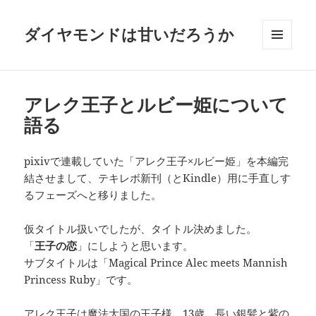
ダイヤモンドは甘いだろうか
メニュ
ーとウ
ィジェ
ット
アレク王子とルビー姫について
語る
pixivで連載していた「アレク王子×ルビー姫」を本編完
結させまして、テキレボ新刊（とKindle）用に手直しす
るフェーズへと移りました。
仮タイトル扱いでしたが、タイトル決めました。
「
王子の恋
」にしようと思います。
サブタイトルは「Magical Prince Alec meets Mannish
Princess Ruby」です。
アレク王子は魔法大国の王子様。13歳。長い銀髪と紫の