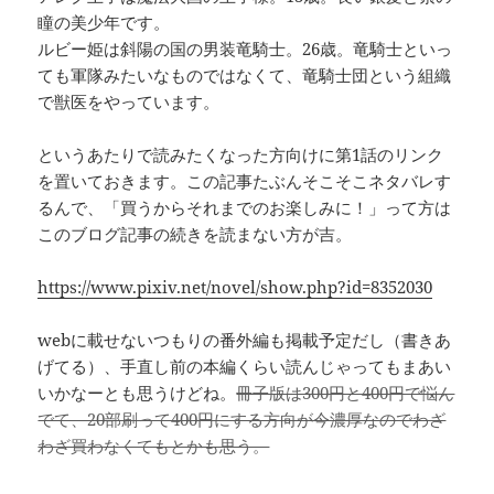
瞳の美少年です。
ルビー姫は斜陽の国の男装竜騎士。26歳。竜騎士といっ
ても軍隊みたいなものではなくて、竜騎士団という組織
で獣医をやっています。
というあたりで読みたくなった方向けに第1話のリンク
を置いておきます。この記事たぶんそこそこネタバレす
るんで、「買うからそれまでのお楽しみに！」って方は
このブログ記事の続きを読まない方が吉。
https://www.pixiv.net/novel/show.php?id=8352030
webに載せないつもりの番外編も掲載予定だし（書きあ
げてる）、手直し前の本編くらい読んじゃってもまあい
いかなーとも思うけどね。
冊子版は300円と400円で悩ん
でて、20部刷って400円にする方向が今濃厚なのでわざ
わざ買わなくてもとかも思う。