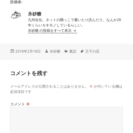
投稿者:
氷砂糖
九州在住。ネットの隅っこで書いたり読んだり。なんか20
年くらいカキモノしているらしい。
氷砂糖 の投稿をすべて表示
投
作
カ
タ
2018年2月18日
氷砂糖
裏話
王子の恋
稿
成
テ
グ
日:
者
ゴ
リ
コメントを残す
ー
メールアドレスが公開されることはありません。
※
が付いている欄は
必須項目です
コメント
※