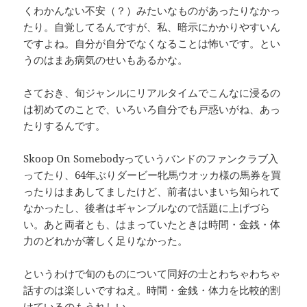
くわかんない不安（？）みたいなものがあったりなかっ
たり。自覚してるんですが、私、暗示にかかりやすいん
ですよね。自分が自分でなくなることは怖いです。とい
うのはまあ病気のせいもあるかな。
さておき、旬ジャンルにリアルタイムでこんなに浸るの
は初めてのことで、いろいろ自分でも戸惑いがね、あっ
たりするんです。
Skoop On Somebodyっていうバンドのファンクラブ入
ってたり、64年ぶりダービー牝馬ウオッカ様の馬券を買
ったりはまあしてましたけど、前者はいまいち知られて
なかったし、後者はギャンブルなので話題に上げづら
い。あと両者とも、はまっていたときは時間・金銭・体
力のどれかが著しく足りなかった。
というわけで旬のものについて同好の士とわちゃわちゃ
話すのは楽しいですねえ。時間・金銭・体力を比較的割
けているのもうれしい。