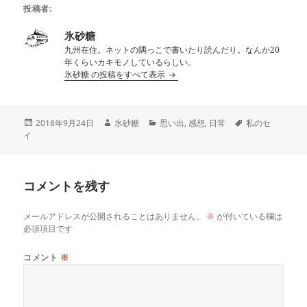
投稿者:
氷砂糖
九州在住。ネットの隅っこで書いたり読んだり。なんか20
年くらいカキモノしているらしい。
氷砂糖 の投稿をすべて表示
投
作
カ
タ
2018年9月24日
氷砂糖
思い出
,
感想
,
日常
私のセ
稿
成
テ
グ
イ
日:
者
ゴ
リ
ー
コメントを残す
メールアドレスが公開されることはありません。
※
が付いている欄は
必須項目です
コメント
※