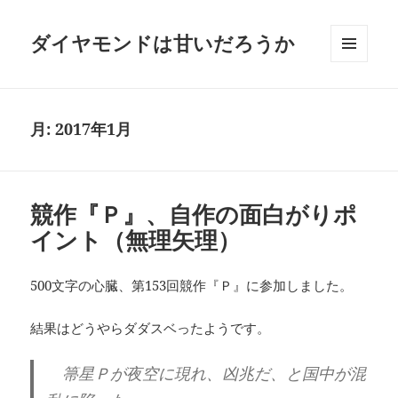
ダイヤモンドは甘いだろうか
メニュ
ーとウ
ィジェ
ット
月:
2017年1月
競作『Ｐ』、自作の面白がりポ
イント（無理矢理）
500文字の心臓、第153回競作『Ｐ』に参加しました。
結果はどうやらダダスベったようです。
箒星Ｐが夜空に現れ、凶兆だ、と国中が混