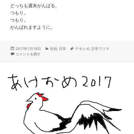
どっちも週末がんばる。
つもり。
つもり。
がんばれますように。
投
カ
タ
2017年1月18日
告知
,
日常
テキレボ
,
文学フリマ
稿
近況2017年1月 に
テ
グ
コメントを残す
日:
ゴ
リ
ー