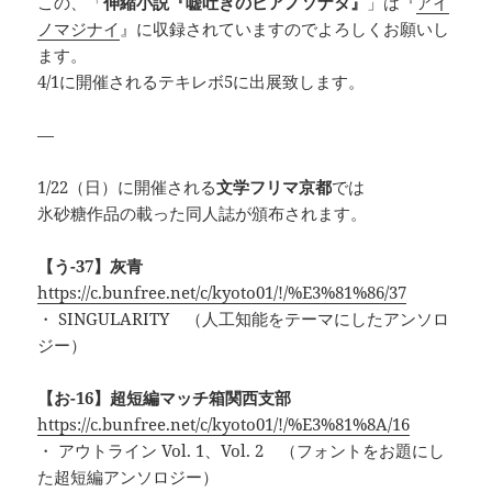
この、「
伸縮小説『嘘吐きのピアノソナタ』
」は『
アイ
ノマジナイ
』に収録されていますのでよろしくお願いし
ます。
4/1に開催されるテキレボ5に出展致します。
—
1/22（日）に開催される
文学フリマ京都
では
氷砂糖作品の載った同人誌が頒布されます。
【う-37】灰青
https://c.bunfree.net/c/kyoto01/!/%E3%81%86/37
・ SINGULARITY （人工知能をテーマにしたアンソロ
ジー）
【お-16】超短編マッチ箱関西支部
https://c.bunfree.net/c/kyoto01/!/%E3%81%8A/16
・ アウトライン Vol. 1、Vol. 2 （フォントをお題にし
た超短編アンソロジー）