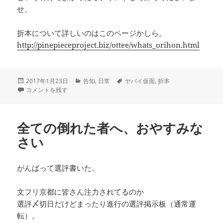
せ。
折本について詳しいのはこのページかしら。
http://pinepieceproject.biz/ottee/whats_orihon.html
投
カ
タ
2017年1月23日
告知
,
日常
ヤバイ仮面
,
折本
稿
勢いこわい に
テ
グ
コメントを残す
日:
ゴ
リ
ー
全ての倒れた者へ、おやすみな
さい
がんばって選評書いた。
文フリ京都に皆さん注力されてるのか
選評〆切日だけどまったり進行の選評掲示板（通常運
転）。