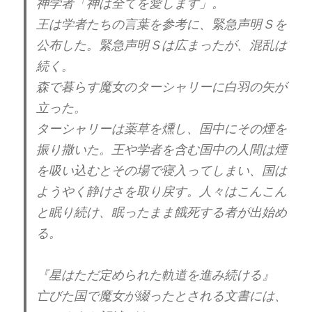
神学者「神は全てを愛します」。
王は学者たちの言葉を参考に、緊急声明Ｓを
公布した。緊急声明Ｓは広まったが、混乱は
続く。
森で暮らす魔女のターシャリーに白羽の矢が
立った。
ターシャリーは薬草を燻し、国中にその煙を
振り撒いた。王や学者を含む国中の人間は煙
を吸い込むとその場で寝入ってしまい、国は
ようやく静けさを取り戻す。人々はこんこん
と眠り続け、眠ったまま餓死する者が出始め
る。
『星はただ定められた軌道を進み続ける』
亡びた国で魔女が綴ったとされる文書には、