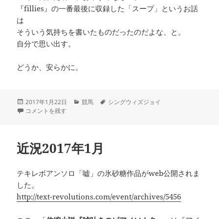
『fillies』の一番最後に収録した「スープ」というお話
は
そういう気持ちを書いたものだったのだよな、と。
自分で思い出す。
どうか、安らかに。
投
カ
タ
2017年1月22日
競馬
シングウィズジョイ
稿
全ての倒れた者へ、おやすみなさい に
テ
グ
コメントを残す
日:
ゴ
リ
ー
近況2017年1月
テキレボアンソロ「嘘」の氷砂糖作品がweb公開されま
した。
http://text-revolutions.com/event/archives/5456