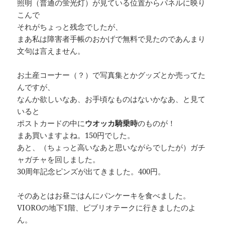
照明（普通の蛍光灯）が見ている位置からパネルに映り
こんで
それがちょっと残念でしたが、
まあ私は障害者手帳のおかげで無料で見たのであんまり
文句は言えません。
お土産コーナー（？）で写真集とかグッズとか売ってた
んですが、
なんか欲しいなあ、お手頃なものはないかなあ、と見て
いると
ポストカードの中に
ウオッカ騎乗時
のものが！
まあ買いますよね。150円でした。
あと、（ちょっと高いなあと思いながらでしたが）ガチ
ャガチャを回しました。
30周年記念ピンズが出てきました。400円。
そのあとはお昼ごはんにパンケーキを食べました。
VIOROの地下1階、ビブリオテークに行きましたのよ
ん。