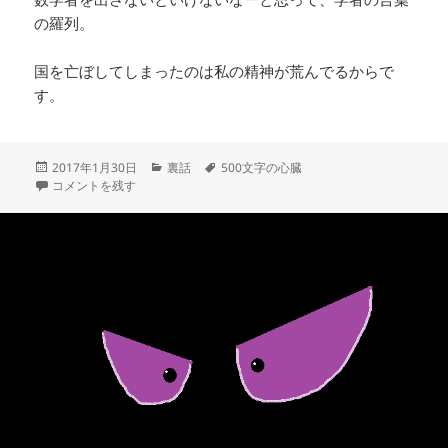
の羅列。
国を亡ぼしてしまったのは私の精神が荒んでるからで
す。
投
カ
タ
2017年1月30日
裏話
500文字の心臓
稿
競作『Ｐ』、自作の面白がりポイント（無理矢理） に
テ
グ
コメントを残す
日:
ゴ
リ
ー