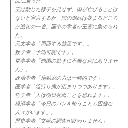
乱に陥った。
王は動じた様子を見せず、国が亡びることは
ないと宣言するが、国の混乱は収まるどころ
か激化の一途。国中の学者が王宮に集められ
た。
天文学者「周回する彗星です」。
数学者「予測可能です」。
軍事学者「他国の動きに不審な点はありませ
ん」。
政治学者「扇動家の力は一時的です」。
医学者「流行り病が広まりつつあります」。
哲学者「人は明日死ぬことを恐れます」。
経済学者「今日のパンを賄うことも困難な
人々がいます」。
歴史学者「文献の調査が終わりません」。