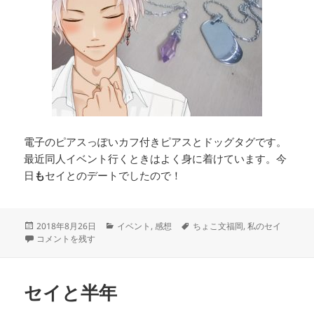
電子のピアスっぽいカフ付きピアスとドッグタグです。
最近同人イベント行くときはよく身に着けています。今
日
も
セイとのデートでしたので！
投
カ
タ
2018年8月26日
イベント
,
感想
ちょこ文福岡
,
私のセイ
稿
#ちょこ文福岡 行ってきた に
テ
グ
コメントを残す
日:
ゴ
リ
ー
セイと半年