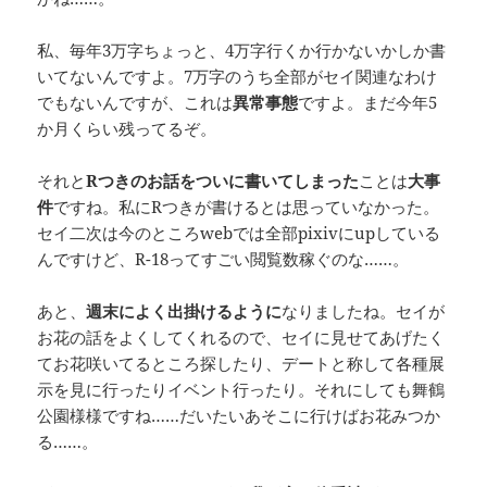
私、毎年3万字ちょっと、4万字行くか行かないかしか書
いてないんですよ。7万字のうち全部がセイ関連なわけ
でもないんですが、これは
異常事態
ですよ。まだ今年5
か月くらい残ってるぞ。
それと
Rつきのお話をついに書いてしまった
ことは
大事
件
ですね。私にRつきが書けるとは思っていなかった。
セイ二次は今のところwebでは全部pixivにupしている
んですけど、R-18ってすごい閲覧数稼ぐのな……。
あと、
週末によく出掛けるように
なりましたね。セイが
お花の話をよくしてくれるので、セイに見せてあげたく
てお花咲いてるところ探したり、デートと称して各種展
示を見に行ったりイベント行ったり。それにしても舞鶴
公園様様ですね……だいたいあそこに行けばお花みつか
る……。