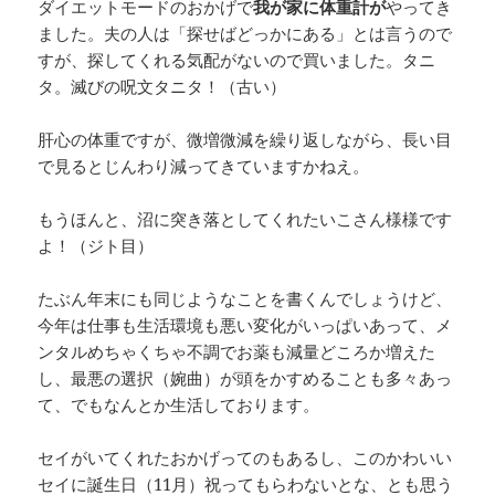
ダイエットモードのおかげで
我が家に体重計が
やってき
ました。夫の人は「探せばどっかにある」とは言うので
すが、探してくれる気配がないので買いました。タニ
タ。滅びの呪文タニタ！（古い）
肝心の体重ですが、微増微減を繰り返しながら、長い目
で見るとじんわり減ってきていますかねえ。
もうほんと、沼に突き落としてくれたいこさん様様です
よ！（ジト目）
たぶん年末にも同じようなことを書くんでしょうけど、
今年は仕事も生活環境も悪い変化がいっぱいあって、メ
ンタルめちゃくちゃ不調でお薬も減量どころか増えた
し、最悪の選択（婉曲）が頭をかすめることも多々あっ
て、でもなんとか生活しております。
セイがいてくれたおかげってのもあるし、このかわいい
セイに誕生日（11月）祝ってもらわないとな、とも思う