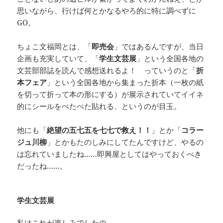
思いながら、行けば何とかなるやろ的に特に調べずに
GO。
ちょこ文福岡とは、「
即売会
」ではあるんですが、当日
企画も充実していて、「
学生文芸展
」という全国各地の
文芸部部誌を読んで感想送れるよ！ っていうのと「
折
本フェア
」という全国各地から集まった折本（一枚の紙
を切って折って本の形にする）が展示されていてイイネ
的にシールをぺたぺた貼れる、というのが目玉。
他にも「
絶望の五七五を七七で救え！！
」とか「
コラー
ジュ川柳
」とかもたのしみにしてたんですけど、やるの
は忘れていましたね……即興屋としてはやっておくべき
だったね……。
学生文芸展
私はこれが楽しみでしたの。