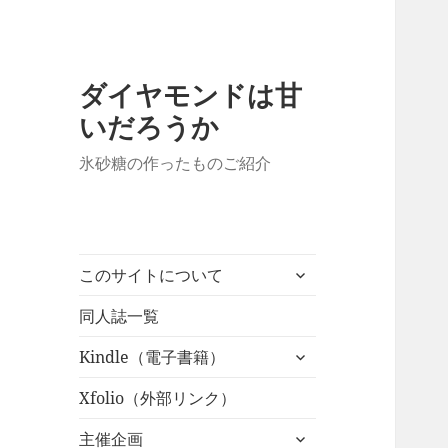
ダイヤモンドは甘
いだろうか
氷砂糖の作ったものご紹介
サ
このサイトについて
ブ
メ
同人誌一覧
ニ
サ
Kindle（電子書籍）
ュ
ブ
ー
メ
Xfolio（外部リンク）
を
ニ
展
サ
主催企画
ュ