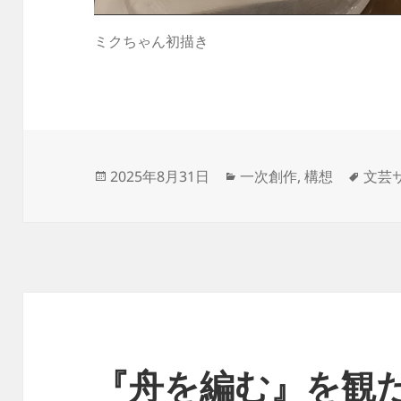
ミクちゃん初描き
投
カ
タ
2025年8月31日
一次創作
,
構想
文芸
稿
テ
グ
日:
ゴ
リ
ー
『舟を編む』を観