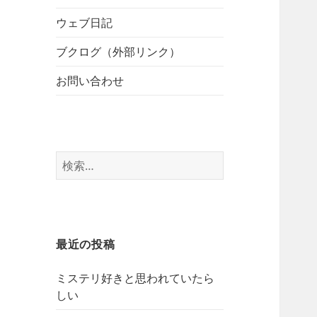
開
ブ
ー
メ
ウェブ日記
を
ニ
展
ブクログ（外部リンク）
ュ
開
ー
お問い合わせ
を
展
開
検
索:
最近の投稿
ミステリ好きと思われていたら
しい