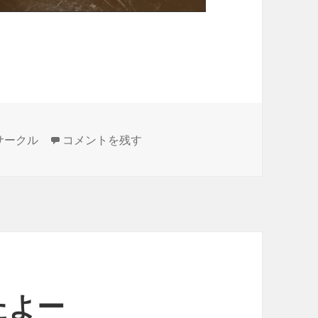
文芸サークル立ち上げを妄想してみる に
サークル
コメントを残す
たよー