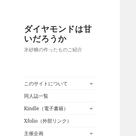
ダイヤモンドは甘
いだろうか
氷砂糖の作ったものご紹介
サ
このサイトについて
ブ
メ
同人誌一覧
ニ
サ
Kindle（電子書籍）
ュ
ブ
ー
メ
Xfolio（外部リンク）
を
ニ
展
サ
主催企画
ュ