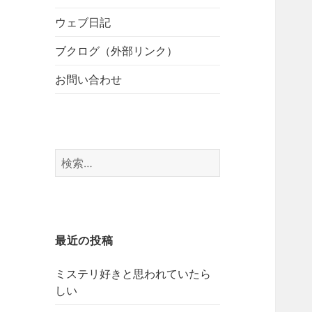
開
ブ
ー
メ
ウェブ日記
を
ニ
展
ブクログ（外部リンク）
ュ
開
ー
お問い合わせ
を
展
開
検
索:
最近の投稿
ミステリ好きと思われていたら
しい