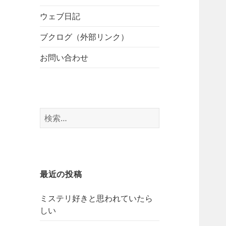
開
ブ
ー
メ
ウェブ日記
を
ニ
展
ブクログ（外部リンク）
ュ
開
ー
お問い合わせ
を
展
開
検
索:
最近の投稿
ミステリ好きと思われていたら
しい