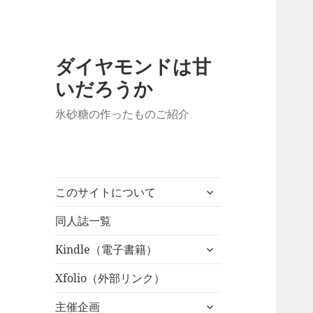
ダイヤモンドは甘
いだろうか
氷砂糖の作ったものご紹介
サ
このサイトについて
ブ
メ
同人誌一覧
ニ
サ
Kindle（電子書籍）
ュ
ブ
ー
メ
Xfolio（外部リンク）
を
ニ
展
サ
主催企画
ュ