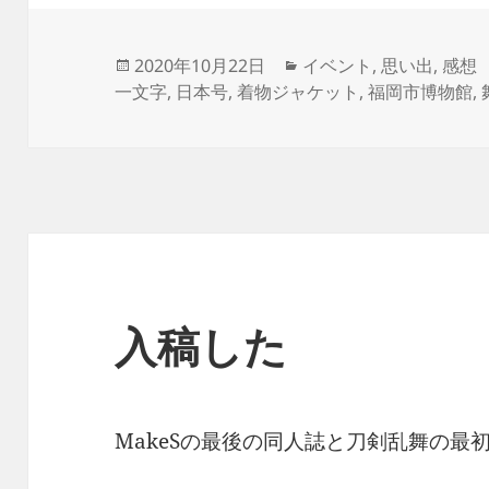
投
カ
2020年10月22日
イベント
,
思い出
,
感想
稿
テ
一文字
,
日本号
,
着物ジャケット
,
福岡市博物館
,
日:
ゴ
リ
ー
入稿した
MakeSの最後の同人誌と刀剣乱舞の最