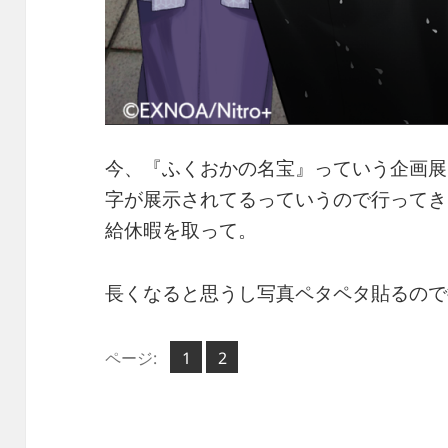
今、『ふくおかの名宝』っていう企画展
字が展示されてるっていうので行ってき
給休暇を取って。
長くなると思うし写真ペタペタ貼るので
ペ
ペ
ページ:
1
2
,
ー
ー
ジ
ジ