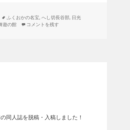
タ
ふくおかの名宝
,
へし切長谷部
,
日光
グ
福岡市博物館に行った に
舞遊の館
コメントを残す
初の同人誌を脱稿・入稿しました！