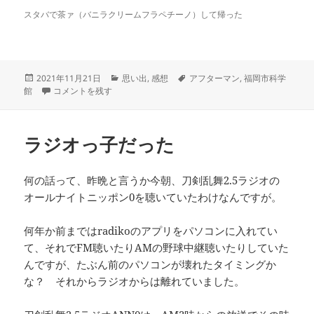
スタバで茶ァ（バニラクリームフラペチーノ）して帰った
投
カ
タ
2021年11月21日
思い出
,
感想
アフターマン
,
福岡市科学
稿
人類絶滅後の生物図鑑を見てきた に
テ
グ
館
コメントを残す
日:
ゴ
リ
ー
ラジオっ子だった
何の話って、昨晩と言うか今朝、刀剣乱舞2.5ラジオの
オールナイトニッポン0を聴いていたわけなんですが。
何年か前まではradikoのアプリをパソコンに入れてい
て、それでFM聴いたりAMの野球中継聴いたりしていた
んですが、たぶん前のパソコンが壊れたタイミングか
な？ それからラジオからは離れていました。