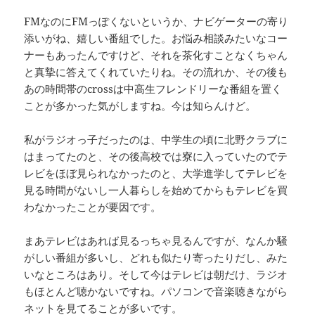
FMなのにFMっぽくないというか、ナビゲーターの寄り
添いがね、嬉しい番組でした。お悩み相談みたいなコー
ナーもあったんですけど、それを茶化すことなくちゃん
と真摯に答えてくれていたりね。その流れか、その後も
あの時間帯のcrossは中高生フレンドリーな番組を置く
ことが多かった気がしますね。今は知らんけど。
私がラジオっ子だったのは、中学生の頃に北野クラブに
はまってたのと、その後高校では寮に入っていたのでテ
レビをほぼ見られなかったのと、大学進学してテレビを
見る時間がないし一人暮らしを始めてからもテレビを買
わなかったことが要因です。
まあテレビはあれば見るっちゃ見るんですが、なんか騒
がしい番組が多いし、どれも似たり寄ったりだし、みた
いなところはあり。そして今はテレビは朝だけ、ラジオ
もほとんど聴かないですね。パソコンで音楽聴きながら
ネットを見てることが多いです。