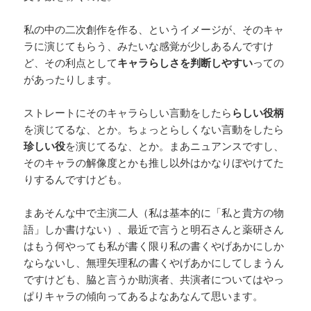
私の中の二次創作を作る、というイメージが、そのキャ
ラに演じてもらう、みたいな感覚が少しあるんですけ
ど、その利点として
キャラらしさを判断しやすい
っての
があったりします。
ストレートにそのキャラらしい言動をしたら
らしい役柄
を演じてるな、とか。ちょっとらしくない言動をしたら
珍しい役
を演じてるな、とか。まあニュアンスですし、
そのキャラの解像度とかも推し以外はかなりぼやけてた
りするんですけども。
まあそんな中で主演二人（私は基本的に「私と貴方の物
語」しか書けない）、最近で言うと明石さんと薬研さん
はもう何やっても私が書く限り私の書くやげあかにしか
ならないし、無理矢理私の書くやげあかにしてしまうん
ですけども、脇と言うか助演者、共演者についてはやっ
ぱりキャラの傾向ってあるよなあなんて思います。