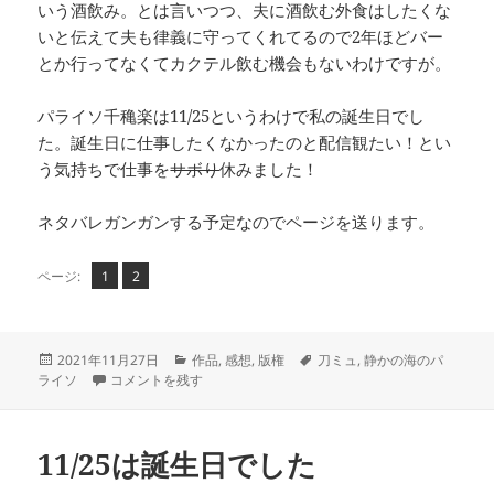
いう酒飲み。とは言いつつ、夫に酒飲む外食はしたくな
いと伝えて夫も律義に守ってくれてるので2年ほどバー
とか行ってなくてカクテル飲む機会もないわけですが。
パライソ千穐楽は11/25というわけで私の誕生日でし
た。誕生日に仕事したくなかったのと配信観たい！とい
う気持ちで仕事を
サボり
休みました！
ネタバレガンガンする予定なのでページを送ります。
ペ
ペ
,
ページ:
1
2
ー
ー
ジ
ジ
投
カ
タ
2021年11月27日
作品
,
感想
,
版権
刀ミュ
,
静かの海のパ
稿
『静かの海のパライソ』感想 に
テ
グ
ライソ
コメントを残す
日:
ゴ
リ
ー
11/25は誕生日でした