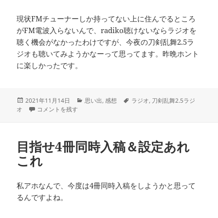
現状FMチューナーしか持ってない上に住んでるところ
がFM電波入らないんで、radiko聴けないならラジオを
聴く機会がなかったわけですが、今夜の刀剣乱舞2.5ラ
ジオも聴いてみようかなーって思ってます。昨晩ホント
に楽しかったです。
投
カ
タ
2021年11月14日
思い出
,
感想
ラジオ
,
刀剣乱舞2.5ラジ
稿
ラジオっ子だった に
テ
グ
オ
コメントを残す
日:
ゴ
リ
ー
目指せ4冊同時入稿＆設定あれ
これ
私アホなんで、今度は4冊同時入稿をしようかと思って
るんですよね。