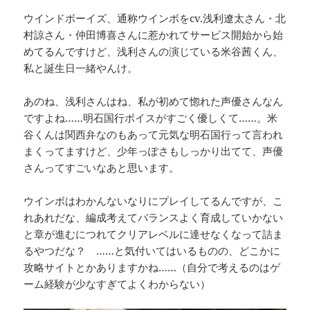
ウインドボーイズ、通称ウインボをcv.浅利遼太さん・北
村諒さん・仲田博喜さんに惹かれてサービス開始から始
めてるんですけど、浅利さんの演じている米谷茜くん、
私と誕生日一緒やんけ。
あのね、浅利さんはね、私が初めて惚れた声優さんなん
ですよね……明石国行ボイスがすごく優しくて……。米
谷くんは関西弁なのもあって元気な明石国行って言われ
まくってますけど、少年っぽさもしっかり出てて、声優
さんってすごいなあと思います。
ウインボはわかんないなりにプレイしてるんですが、こ
れあれだな、編成考えてバランスよく育成していかない
と章が進むにつれてクリアレベルに達せなくなって詰ま
るやつだな？ ……と気付いてはいるものの、どこかに
攻略サイトとかありますかね……（自分で考えるのはゲ
ーム経験が少なすぎてよくわからない）