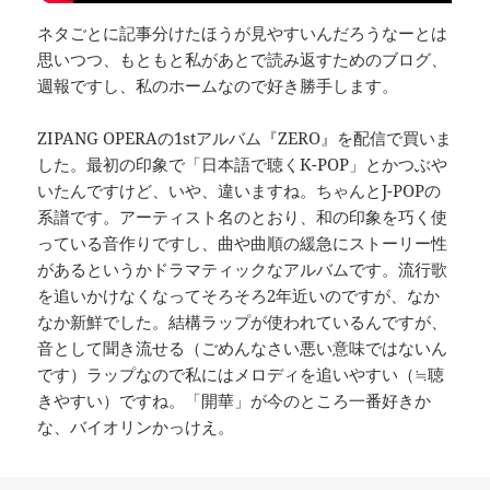
ネタごとに記事分けたほうが見やすいんだろうなーとは
思いつつ、もともと私があとで読み返すためのブログ、
週報ですし、私のホームなので好き勝手します。
ZIPANG OPERAの1stアルバム『ZERO』を配信で買いま
した。最初の印象で「日本語で聴くK-POP」とかつぶや
いたんですけど、いや、違いますね。ちゃんとJ-POPの
系譜です。アーティスト名のとおり、和の印象を巧く使
っている音作りですし、曲や曲順の緩急にストーリー性
があるというかドラマティックなアルバムです。流行歌
を追いかけなくなってそろそろ2年近いのですが、なか
なか新鮮でした。結構ラップが使われているんですが、
音として聞き流せる（ごめんなさい悪い意味ではないん
です）ラップなので私にはメロディを追いやすい（≒聴
きやすい）ですね。「開華」が今のところ一番好きか
な、バイオリンかっけえ。