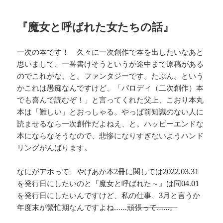
『魔女と呼ばれた女たちの話』
一次の本です！ 久々に一次創作で本を出したいなあと
思いまして、一番書けそうというか途中まで原稿がある
のでこれかな、と。ファンタジーです。たぶん。という
かこれは愚痴なんですけど、「パロディ（二次創作）本
でも喜んで読むぞ！」と言ってくれた父上、こおり本丸
本は「難しい」とおっしゃる。やっぱ前知識のない人に
読ませるなら一次創作だよねえ、と。ハッピーエンドな
本にならなそうなので、悲惨になりすぎないようハンド
リングがんばります。
なにがアホって、やげあか本2冊に関しては2022.03.31
を発行日にしたいのと『魔女と呼ばれた～』は同04.01
を発行日にしたいんですけど、私の仕事、3月と言うか
年度末が繁忙期なんですよね……
頑張って……。