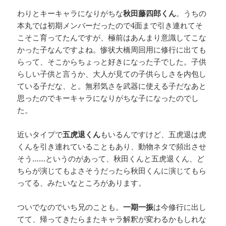
わりとキーキャラになりがちな
秋田藤四郎くん
。うちの
本丸では初期メンバーだったので4面まで引き連れてそ
こそこ育ってたんですが、極前はあんまり意識してこな
かった子なんですよね。惨状大橋周回用に修行に出ても
らって、そこからちょっと好きになった子でした。子供
らしい子供と言うか、大人が見ての子供らしさを内包し
ている子だな、と。無邪気さを武器に使える子だなあと
思ったのでキーキャラになりがちな子になったのでし
た。
近いタイプで
五虎退くん
もいるんですけど、五虎退は虎
くんを引き連れていることもあり、動物ネタで頻出させ
そう……というのがあって、秋田くんと五虎退くん、ど
ちらが演じてもよさそうだったら秋田くんに演じてもら
ってる、みたいなところがあります。
ついでなのでいち兄のことも。
一期一振
は今修行に出し
てて、帰ってきたらまたキャラ解釈が変わるかもしれな