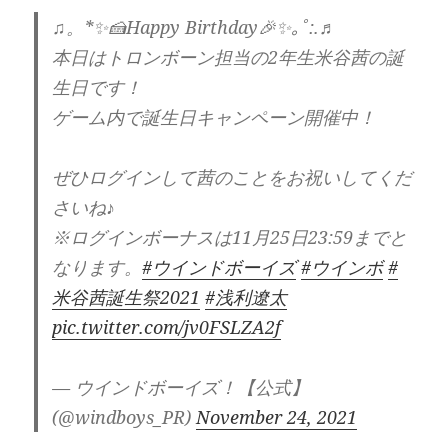
♫。*✨🍰Happy Birthday🎉✨｡ﾟ:.♬
本日はトロンボーン担当の2年生米谷茜の誕
生日です！
ゲーム内で誕生日キャンペーン開催中！
ぜひログインして茜のことをお祝いしてくだ
さいね♪
※ログインボーナスは11月25日23:59までと
なります。
#ウインドボーイズ
#ウインボ
#
米谷茜誕生祭2021
#浅利遼太
pic.twitter.com/jv0FSLZA2f
— ウインドボーイズ！【公式】
(@windboys_PR)
November 24, 2021