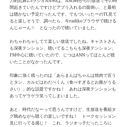
刀剣乱舞2.5ラジオANN0は、AM3時からの放送でその時
間起きていたんですけどアプリ入れるの面倒ぃ、と最初
は聴かない予定だったんです。でもついったーのTL見て
ると楽しそうで、調べたら、今radikoブラウザで聴ける
んじゃーん！ となったので聴いていました。
わちゃわちゃしてて楽しい放送でしたね。キャストさん
も深夜テンション、聴いてるこちらも深夜テンション。
FM中心に聴いていたので、じつはANNってほとんど聴
いたことがなかったんです。
印象に強く残ったのは「あらまんばちゃんは焼肉で言う
とタン、カルビはわだべくん（食べすぎるとお腹がうる
さい）」的な話題ですかね！ あれは深夜テンションも
あってゲラゲラ笑ってしまいました。
あと、時代だなーって思うんですけど、生放送を番組タ
グ眺めながら聴くの楽しいですね！ トークセッション
見に行ってる感じ！ これ、ラジオっ子だったころに