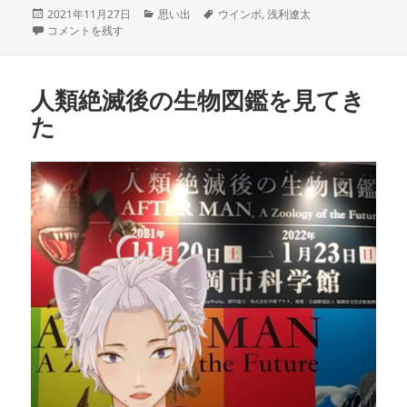
投
カ
タ
2021年11月27日
思い出
ウインボ
,
浅利遼太
稿
11/25は誕生日でした に
テ
グ
コメントを残す
日:
ゴ
リ
ー
人類絶滅後の生物図鑑を見てき
た