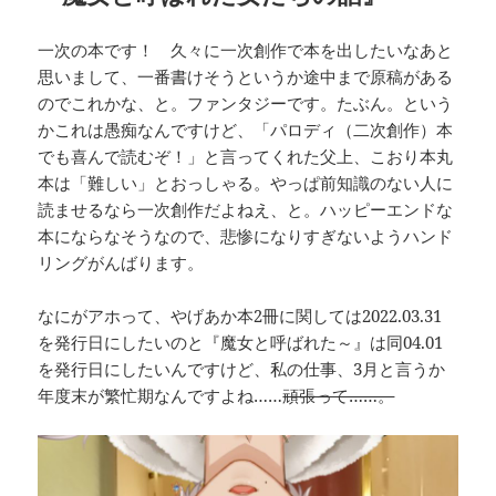
一次の本です！ 久々に一次創作で本を出したいなあと
思いまして、一番書けそうというか途中まで原稿がある
のでこれかな、と。ファンタジーです。たぶん。という
かこれは愚痴なんですけど、「パロディ（二次創作）本
でも喜んで読むぞ！」と言ってくれた父上、こおり本丸
本は「難しい」とおっしゃる。やっぱ前知識のない人に
読ませるなら一次創作だよねえ、と。ハッピーエンドな
本にならなそうなので、悲惨になりすぎないようハンド
リングがんばります。
なにがアホって、やげあか本2冊に関しては2022.03.31
を発行日にしたいのと『魔女と呼ばれた～』は同04.01
を発行日にしたいんですけど、私の仕事、3月と言うか
年度末が繁忙期なんですよね……
頑張って……。