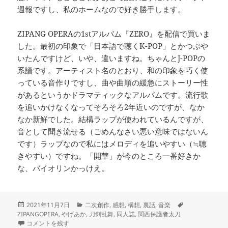
週報ですし、私のホームなので好き勝手します。
ZIPANG OPERAの1stアルバム『ZERO』を配信で買いま
した。最初の印象で「日本語で聴くK-POP」とかつぶや
いたんですけど、いや、違いますね。ちゃんとJ-POPの
系譜です。アーティスト名のとおり、和の印象を巧く使
っている音作りですし、曲や曲順の緩急にストーリー性
があるというかドラマティックなアルバムです。流行歌
を追いかけなくなってそろそろ2年近いのですが、なか
なか新鮮でした。結構ラップが使われているんですが、
音として聞き流せる（ごめんなさい悪い意味ではないん
です）ラップなので私にはメロディを追いやすい（≒聴
きやすい）ですね。「開華」が今のところ一番好きか
な、バイオリンかっけえ。
投
カ
タ
2021年11月7日
二次創作
,
感想
,
構想
,
裏話
,
音楽
稿
テ
グ
ZIPANGOPERA
,
やげあか
,
刀剣乱舞
,
同人誌
,
関西保護者太刀
日:
目指せ4冊同時入稿＆設定あれこれ に
ゴ
コメントを残す