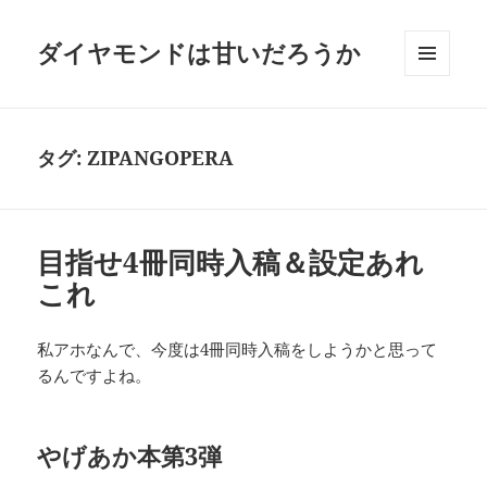
ダイヤモンドは甘いだろうか
メニュ
ーとウ
ィジェ
ット
タグ:
ZIPANGOPERA
目指せ4冊同時入稿＆設定あれ
これ
私アホなんで、今度は4冊同時入稿をしようかと思って
るんですよね。
やげあか本第3弾