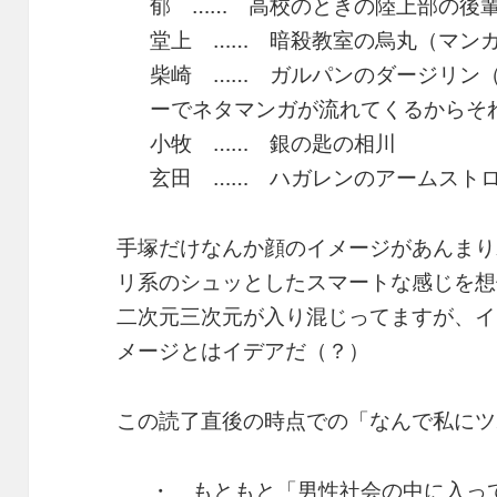
郁 …… 高校のときの陸上部の後
堂上 …… 暗殺教室の烏丸（マン
柴崎 …… ガルパンのダージリン
ーでネタマンガが流れてくるからそ
小牧 …… 銀の匙の相川
玄田 …… ハガレンのアームスト
手塚だけなんか顔のイメージがあんまり
リ系のシュッとしたスマートな感じを想
二次元三次元が入り混じってますが、イ
メージとはイデアだ（？）
この読了直後の時点での「なんで私にツ
・ もともと「男性社会の中に入っ