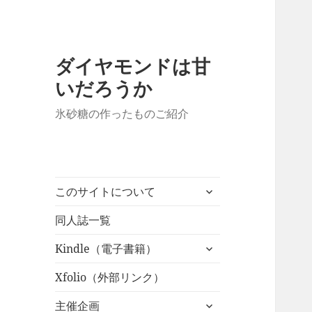
ダイヤモンドは甘
いだろうか
氷砂糖の作ったものご紹介
サ
このサイトについて
ブ
メ
同人誌一覧
ニ
サ
Kindle（電子書籍）
ュ
ブ
ー
メ
Xfolio（外部リンク）
を
ニ
展
サ
主催企画
ュ