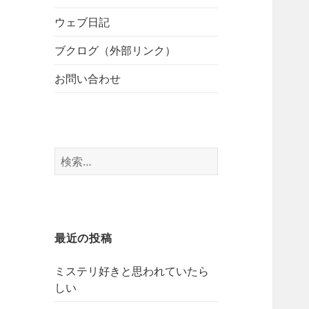
開
ブ
ー
メ
ウェブ日記
を
ニ
展
ブクログ（外部リンク）
ュ
開
ー
お問い合わせ
を
展
開
検
索:
最近の投稿
ミステリ好きと思われていたら
しい