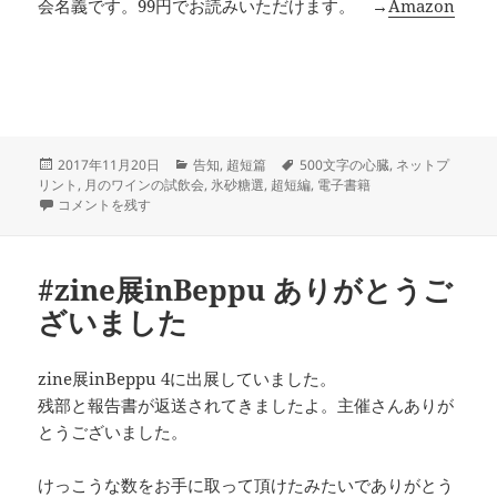
会名義です。99円でお読みいただけます。 →
Amazon
投
カ
タ
2017年11月20日
告知
,
超短篇
500文字の心臓
,
ネットプ
稿
テ
グ
リント
,
月のワインの試飲会
,
氷砂糖選
,
超短編
,
電子書籍
日:
「もうすぐオトナの超短編」の選者を務めることになりました に
ゴ
コメントを残す
リ
ー
#zine展inBeppu ありがとうご
ざいました
zine展inBeppu 4に出展していました。
残部と報告書が返送されてきましたよ。主催さんありが
とうございました。
けっこうな数をお手に取って頂けたみたいでありがとう