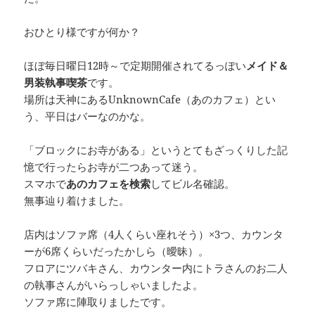
おひとり様ですが何か？
ほぼ毎日曜日12時～で定期開催されてるっぽい
メイド＆
男装執事喫茶
です。
場所は天神にあるUnknownCafe（あのカフェ）とい
う、平日はバーなのかな。
「ブロックにお寺がある」というとてもざっくりした記
憶で行ったらお寺が二つあって迷う。
スマホで
あのカフェを検索
してビル名確認。
無事辿り着けました。
店内はソファ席（4人くらい座れそう）×3つ、カウンタ
ーが6席くらいだったかしら（曖昧）。
フロアにツバキさん、カウンター内にトラさんのお二人
の執事さんがいらっしゃいましたよ。
ソファ席に陣取りましたです。