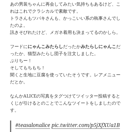
あの男装ちゃんに再会してみたい気持ちもあるけど、こ
れはこれでクラシカルで素敵です。
トラさんもツバキさんも、かっこいい系の執事さんでし
たのよ。
訊きそびれたけど、メガネ着用も決まってるのかしら。
フードに
にゃんこみたらし
だったか
みたらしにゃんこ
だ
ったか、猫型みたらし団子を注文しました。
ぷりちー！
そしてもちもち！
聞くと生地に豆腐を使っていたそうです。レアメニュー
だとか。
なんかALICEの写真をタグつけてツイッター投稿すると
くじが引けるとのことでこんなツイートをしましたので
す。
#teasalonalice
pic.twitter.com/p5jXfXUa1B