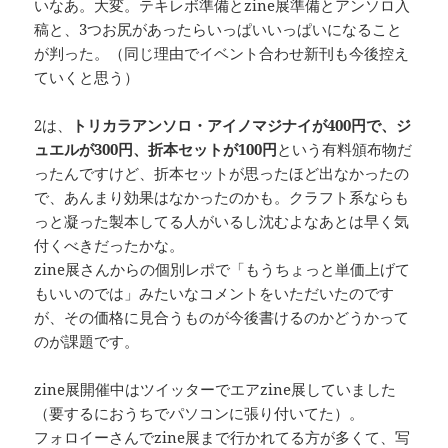
いなあ。大変。テキレボ準備とzine展準備とアンソロ入
稿と、3つお尻があったらいっぱいいっぱいになること
が判った。（同じ理由でイベント合わせ新刊も今後控え
ていくと思う）
2は、
トリカラアンソロ・アイノマジナイが400円で、ジ
ュエルが300円、折本セットが100円
という有料頒布物だ
ったんですけど、折本セットが思ったほど出なかったの
で、あんまり効果はなかったのかも。クラフト系ならも
っと凝った製本してる人がいるし沈むよなあとは早く気
付くべきだったかな。
zine展さんからの個別レポで「もうちょっと単価上げて
もいいのでは」みたいなコメントをいただいたのです
が、その価格に見合うものが今後書けるのかどうかって
のが課題です。
zine展開催中はツイッターでエアzine展していました
（要するにおうちでパソコンに張り付いてた）。
フォロイーさんでzine展まで行かれてる方が多くて、写