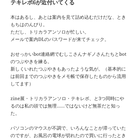
テキレボ6が近付いてくる
本はあるし、あとは案内を見て詰め込むだけだな、とき
もちはのんびり。
ただし、トリカラアンソロが忙しい。
メールで案内DLのパスワードが来てチェック。
おせっかいbot連絡網でむしこさんナギノさんたちとbot
のつぶやきを練る。
新しくいれたつぶやきもあったような気が。（基本的に
は前回までのつぶやきをメモ帳で保存したものから流用
してます）
zine展・トリカラアンソロ・テキレボ、と3つ同時にや
るのは私の頭では無理……ではないけど無茶だと知っ
た。
パソコンのマウスが不調で、いろんなことが滞っていた
のですが、お風呂の電球が切れたので買いに行ったとき