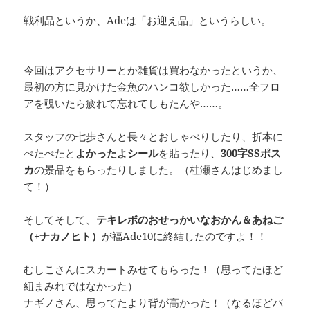
戦利品というか、Adeは「お迎え品」というらしい。
今回はアクセサリーとか雑貨は買わなかったというか、
最初の方に見かけた金魚のハンコ欲しかった……全フロ
アを覗いたら疲れて忘れてしもたんや……。
スタッフの七歩さんと長々とおしゃべりしたり、折本に
ぺたぺたと
よかったよシール
を貼ったり、
300字SSポス
カ
の景品をもらったりしました。（桂瀬さんはじめまし
て！）
そしてそして、
テキレボのおせっかいなおかん＆あねご
（+ナカノヒト）
が福Ade10に終結したのですよ！！
むしこさんにスカートみせてもらった！（思ってたほど
紐まみれではなかった）
ナギノさん、思ってたより背が高かった！（なるほどバ