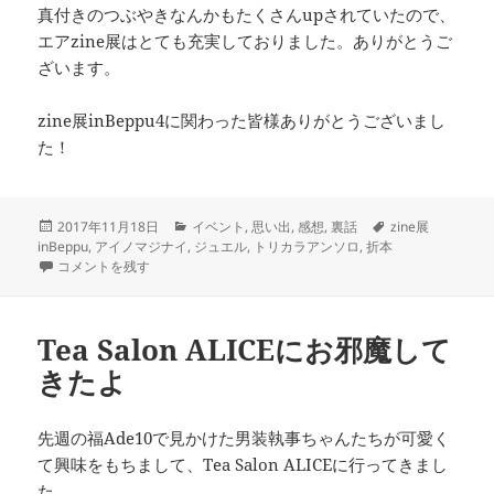
真付きのつぶやきなんかもたくさんupされていたので、
エアzine展はとても充実しておりました。ありがとうご
ざいます。
zine展inBeppu4に関わった皆様ありがとうございまし
た！
投
カ
タ
2017年11月18日
イベント
,
思い出
,
感想
,
裏話
zine展
稿
テ
グ
inBeppu
,
アイノマジナイ
,
ジュエル
,
トリカラアンソロ
,
折本
日:
#zine展inBeppu ありがとうございました に
ゴ
コメントを残す
リ
ー
Tea Salon ALICEにお邪魔して
きたよ
先週の福Ade10で見かけた男装執事ちゃんたちが可愛く
て興味をもちまして、Tea Salon ALICEに行ってきまし
た。