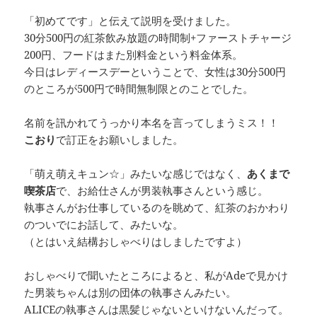
「初めてです」と伝えて説明を受けました。
30分500円の紅茶飲み放題の時間制+ファーストチャージ
200円、フードはまた別料金という料金体系。
今日はレディースデーということで、女性は30分500円
のところが500円で時間無制限とのことでした。
名前を訊かれてうっかり本名を言ってしまうミス！！
こおり
で訂正をお願いしました。
「萌え萌えキュン☆」みたいな感じではなく、
あくまで
喫茶店
で、お給仕さんが男装執事さんという感じ。
執事さんがお仕事しているのを眺めて、紅茶のおかわり
のついでにお話して、みたいな。
（とはいえ結構おしゃべりはしましたですよ）
おしゃべりで聞いたところによると、私がAdeで見かけ
た男装ちゃんは別の団体の執事さんみたい。
ALICEの執事さんは黒髪じゃないといけないんだって。