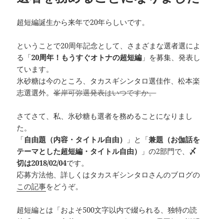
超短編誕生から来年で20年らしいです。
ということで20周年記念として、さまざまな選者選によ
る「
20周年！もうすぐオトナの超短編
」を募集、発表し
ています。
氷砂糖は今のところ、タカスギシンタロ選佳作、松本楽
志選選外。
峯岸可弥選発表はいつですか。
さてさて、私、氷砂糖も選者を務めることになりまし
た。
「
自由題（内容・タイトル自由）
」と「
兼題（お伽話を
テーマとした超短編・タイトル自由）
」の2部門で、
〆
切は2018/02/04
です。
応募方法他、詳しくはタカスギシンタロさんのブログの
この記事
をどうぞ。
超短編とは「およそ500文字以内で綴られる、独特の読