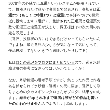
500文字の心臓では
互選
というシステムが採用されてい
て、投稿された作品が作者匿名で発表され、参加者は
正
選2つ（もしくは特選1つ）と逆選1つ
を評をつけて掲示
板に投稿します（選評）。集計された正選票と逆選票の
数で正選王と逆選王が決まり、両王様はその次の回のお
題を設定します。
（選評、投稿者の方にはできるだけやってもらいたいん
ですよね。最近選評の少なさが気になって気になって、
作品投稿してないときでも選評だしたりしてる）
私は
自分の選評をブログにまとめている
ので、選者氷砂
糖攻略の参考になさってはいかがでしょうか！
なお、氷砂糖選の選考手順ですが、集まった作品は作者
名を伏せられて氷砂糖（選者）の元に届き、選評して取
りまとめのタカスギシンタロさんがブログに結果をupし
ます。
結果がupされるまで選者は誰がどの作品を書い
たのかわかりません
のでよろしくお願いします。