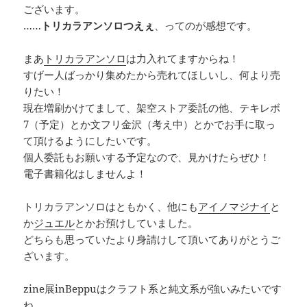
ございます。
……
トリカラアンソロつえぇ
、ってのが感想です。
まあ
トリカラアンソロ
は力入れてますからね！
すげー人ばっかり集めたから売れてほしいし、何より売
りたい！
現在増刷かけてまして、架空ストア委託の他、テキレボ
7（予定）とか文フリ金沢（考え中）とかでお手に取っ
て頂けるようにしたいです。
個人委託もお願いする予定なので、見かけたらぜひ！
電子書籍化はしませんよ！
トリカラアンソロはともかく、他にも
アイノマジナイ
と
か
ジュエル
とかお預けしていました。
どちらも思っていたより身請けして頂いてありがとうご
ざいます。
zine展inBeppuはクラフト系と純文系が強いみたいです
ね。