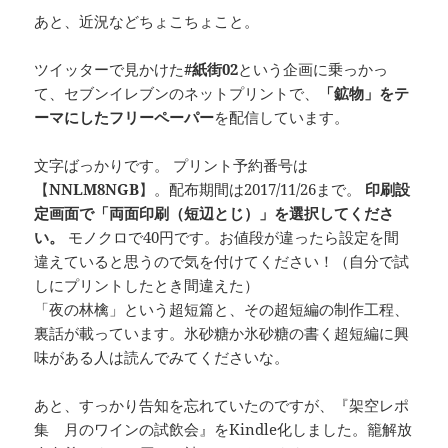
あと、近況などちょこちょこと。
ツイッターで見かけた
#紙街02
という企画に乗っかっ
て、セブンイレブンのネットプリントで、
「鉱物」をテ
ーマにしたフリーペーパー
を配信しています。
文字ばっかりです。 プリント予約番号は
【
NNLM8NGB
】。配布期間は2017/11/26まで。
印刷設
定画面で「両面印刷（短辺とじ）」を選択してくださ
い。
モノクロで40円です。お値段が違ったら設定を間
違えていると思うので気を付けてください！（自分で試
しにプリントしたとき間違えた）
「夜の林檎」という超短篇と、その超短編の制作工程、
裏話が載っています。氷砂糖か氷砂糖の書く超短編に興
味がある人は読んでみてくださいな。
あと、すっかり告知を忘れていたのですが、『架空レポ
集 月のワインの試飲会』をKindle化しました。籠解放