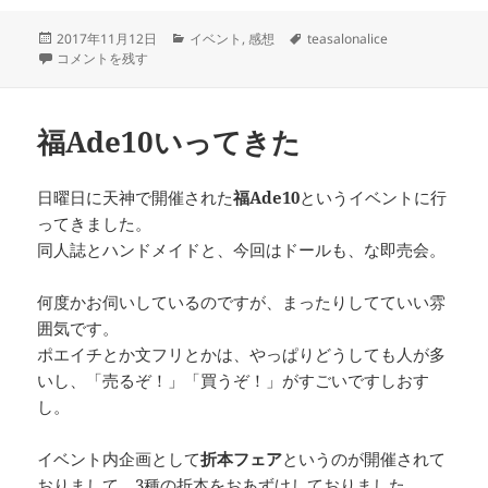
投
カ
タ
2017年11月12日
イベント
,
感想
teasalonalice
稿
Tea Salon ALICEにお邪魔してきたよ に
テ
グ
コメントを残す
日:
ゴ
リ
ー
福Ade10いってきた
日曜日に天神で開催された
福Ade10
というイベントに行
ってきました。
同人誌とハンドメイドと、今回はドールも、な即売会。
何度かお伺いしているのですが、まったりしてていい雰
囲気です。
ポエイチとか文フリとかは、やっぱりどうしても人が多
いし、「売るぞ！」「買うぞ！」がすごいですしおす
し。
イベント内企画として
折本フェア
というのが開催されて
おりまして、3種の折本をおあずけしておりました。