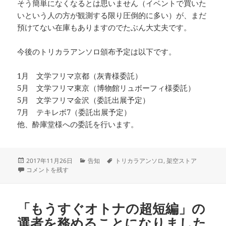
そう簡単になくなるとは思いません（イベントで買いた
いという人の方が観測する限り圧倒的に多い）が、まだ
預けてない在庫もありますのでたぶん大丈夫です。
今後のトリカラアンソロ頒布予定は以下です。
1月 文学フリマ京都（灰青様委託）
5月 文学フリマ東京（博物館リュボーフィ様委託）
5月 文学フリマ金沢（委託出展予定）
7月 テキレボ7（委託出展予定）
他、酔庫堂様への委託を行います。
投
カ
タ
2017年11月26日
告知
トリカラアンソロ
,
架空ストア
稿
11/27より #トリカラアンソロ の架空ストア取扱いが始まります に
テ
グ
コメントを残す
日:
ゴ
リ
ー
「もうすぐオトナの超短編」の
選者を務めることになりました