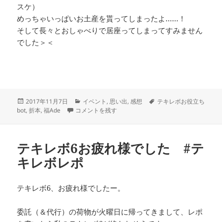
スケ）
めっちゃいっぱいお土産を貰ってしまったよ……！
そして長々とおしゃべりで居座ってしまってすみません
でした＞＜
投
カ
タ
2017年11月7日
イベント
,
思い出
,
感想
テキレボお役立ち
稿
福Ade10いってきた に
テ
グ
bot
,
折本
,
福Ade
コメントを残す
日:
ゴ
リ
ー
テキレボ6お疲れ様でした #テ
キレボレポ
テキレボ6、お疲れ様でしたー。
委託（＆代行）の荷物が火曜日に帰ってきまして、レポ