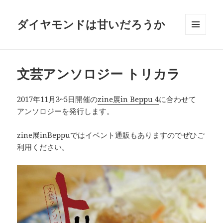
ダイヤモンドは甘いだろうか
メニュ
ーとウ
ィジェ
ット
文芸アンソロジー トリカラ
2017年11月3~5日開催の
zine展in Beppu 4
に合わせて
アンソロジーを発行します。
zine展inBeppuではイベント通販もありますのでぜひご
利用ください。