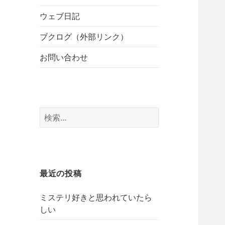
開
ブ
ー
メ
ウェブ日記
を
ニ
展
ブクログ（外部リンク）
ュ
開
ー
お問い合わせ
を
展
開
検
索:
最近の投稿
ミステリ好きと思われていたら
しい