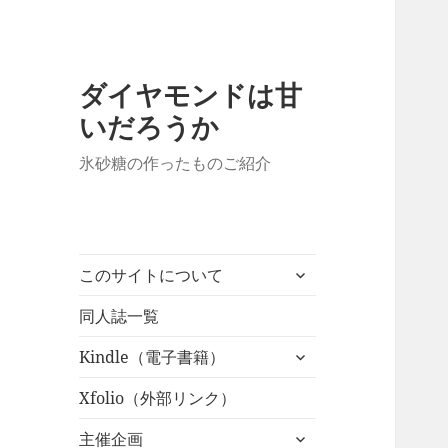
ダイヤモンドは甘
いだろうか
氷砂糖の作ったものご紹介
サ
このサイトについて
ブ
メ
同人誌一覧
ニ
サ
Kindle（電子書籍）
ュ
ブ
ー
メ
Xfolio（外部リンク）
を
ニ
展
サ
主催企画
ュ