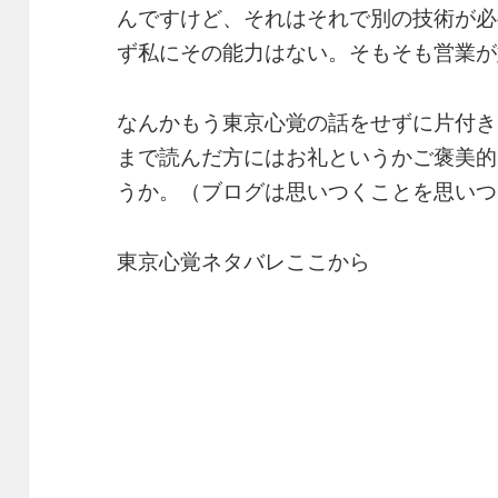
んですけど、それはそれで別の技術が必
ず私にその能力はない。そもそも営業が
なんかもう東京心覚の話をせずに片付き
まで読んだ方にはお礼というかご褒美的
うか。（ブログは思いつくことを思いつ
東京心覚ネタバレここから
ストーリーそのものはそんなに難しいこ
士が8振りいるので枝葉の部分をしっか
くくなっている、くらいかな。演出とし
（派手なプロジェクションマッピングや
と、比喩暗喩象徴的なセットや小道具、