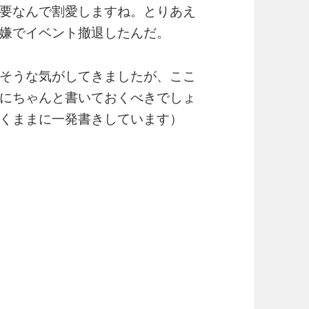
要なんで割愛しますね。とりあえ
嫌でイベント撤退したんだ。
そうな気がしてきましたが、ここ
にちゃんと書いておくべきでしょ
くままに一発書きしています）
とはやってないと感じてます。男
り描いてあり、それで幹が見えに
て現代演劇の手法を使っている
、時系列通りに進んでいないこ
他いろいろ）ことで、今までの刀