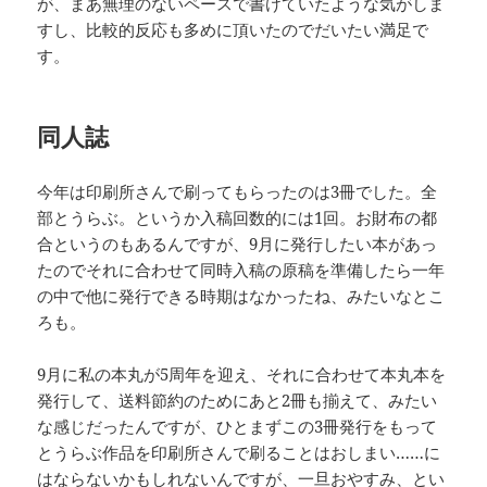
が、まあ無理のないペースで書けていたような気がしま
すし、比較的反応も多めに頂いたのでだいたい満足で
す。
同人誌
今年は印刷所さんで刷ってもらったのは3冊でした。全
部とうらぶ。というか入稿回数的には1回。お財布の都
合というのもあるんですが、9月に発行したい本があっ
たのでそれに合わせて同時入稿の原稿を準備したら一年
の中で他に発行できる時期はなかったね、みたいなとこ
ろも。
9月に私の本丸が5周年を迎え、それに合わせて本丸本を
発行して、送料節約のためにあと2冊も揃えて、みたい
な感じだったんですが、ひとまずこの3冊発行をもって
とうらぶ作品を印刷所さんで刷ることはおしまい……に
はならないかもしれないんですが、一旦おやすみ、とい