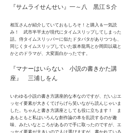
『サムライせんせい』一～八 黒江Ｓ介
相互さんが紹介していておもしろそ！と購入＆一気読
み！ 武市半平太が現代にタイムスリップしてしまった
話。侍タイムスリッパーに似たドタバタがありつつも、
同じくタイムスリップしていた坂本龍馬とか岡田以蔵と
かとのドラマが、大変面白かったです。
『マナーはいらない 小説の書きかた講
座』 三浦しをん
いわゆる小説の書き方講座的な本なのですが、だいぶエ
ッセイ要素が大きくてげらげら笑いながら読んじゃいま
した。ちゃんと書き方講座としても役に立ちます！ ま
あもともと私はいろんな創作論の本を乱読するのが趣
味、みたいなところがあるので手に取ったのですが、エ
ッセイ要素が大きいので人は選びますが、書かれている