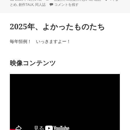
稿
テ
2025年、やってきたこと に
グ
とめ
,
創作TALK
,
同人誌
コメントを残す
日:
ゴ
リ
ー
2025年、よかったものたち
毎年恒例！ いっきますよー！
映像コンテンツ