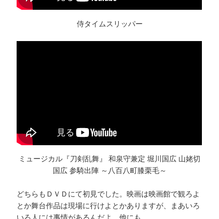
侍タイムスリッパー
ミュージカル『刀剣乱舞』 和泉守兼定 堀川国広 山姥切
国広 参騎出陣 ～八百八町膝栗毛～
どちらもＤＶＤにて初見でした。映画は映画館で観ろよ
とか舞台作品は現場に行けよとかありますが、まあいろ
いろ人には事情があるんだよ。他にも