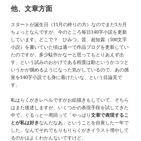
他、文章方面
スタートが誕生日（11月の終りの方）なのでまだ1カ月
ちょっとなんですが、今のところ毎日140字小説を更新
しています。どこで？ ひみつ。昔、超短篇（500文字
小説）を書いていた頃は週一で作品ブログを更新してい
たのですが、多少駄作かなーと思ってもとりあえず出
す、という試みのおかげである程度は勘というかコツと
いうかが掴めるようになった気がしているので、あの感
覚を140字小説でも身に着けたいな、という目論見で
す。
私はらくがきレベルですがお絵描きもしていて、そちら
はまた後述しますが、いくつかの表現手段を試してきた
中で、ぐるっと一周回って「やっぱり
文章で表現するこ
とが私は好き
なんだなあ」ということを自覚した一年で
した。なんでそれでもりもりらくがきイラスト増やして
るのかはよくわかんないですけど。