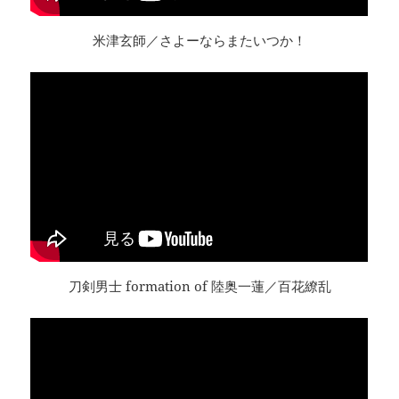
米津玄師／さよーならまたいつか！
刀剣男士 formation of 陸奥一蓮／百花繚乱