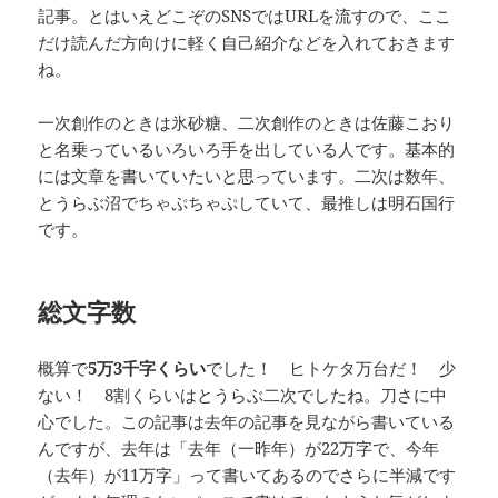
記事。とはいえどこぞのSNSではURLを流すので、ここ
だけ読んだ方向けに軽く自己紹介などを入れておきます
ね。
一次創作のときは氷砂糖、二次創作のときは佐藤こおり
と名乗っているいろいろ手を出している人です。基本的
には文章を書いていたいと思っています。二次は数年、
とうらぶ沼でちゃぷちゃぷしていて、最推しは明石国行
です。
総文字数
概算で
5万3千字くらい
でした！ ヒトケタ万台だ！ 少
ない！ 8割くらいはとうらぶ二次でしたね。刀さに中
心でした。この記事は去年の記事を見ながら書いている
んですが、去年は「去年（一昨年）が22万字で、今年
（去年）が11万字」って書いてあるのでさらに半減です