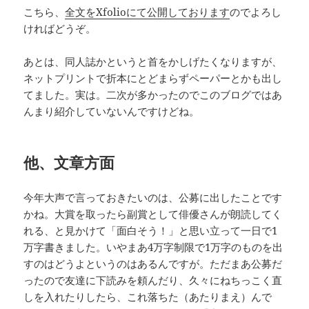
こちら、
全文をXfolioにて公開しております
のでよろし
ければどうぞ。
あとは、同人誌かというと首をかしげたくなりますが、
ネットプリントで折本にとどまらずペーパーとかも出し
てました。実は。二次が多かったのでこのブログではあ
んまり紹介していないんですけどね。
他、文章方面
今年大声で言っておきたいのは、公募に出したことです
かね。大賞を取ったら副賞として俳優さんが朗読してく
れる、と見かけて「面白そう！」と思い立って一日で1
万字書きました。いやまあ4万字制限で1万字のものを出
すのはどうよというのはあるんですが。ただまあ公募だ
ったので友達に下読みを頼んだり、久々にねちっこく直
しを入れたりしたら、これ落ちた（あたりまえ）んで