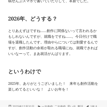
稿ぜんぶスマホで書いていたりして、革新でした。
2026年、どうする？
とりあえずはですね……創作に関係ないって言われるか
もしれないんですが、就職をですね……。今日付けで職
場を退職したんです。理由やらについては割愛するんで
すが、創作活動の余裕が取れる職場にね、就職できれば
いいなーって。まあ就活がんばります。
というわけで
2025年、ありがとうございました！ 来年も創作活動を
楽しめてるといいな！ よいお年を！
投
カ
タ
2025年12月31日
一次創作
,
二次創作
,
思い出
,
裏話
1年ま