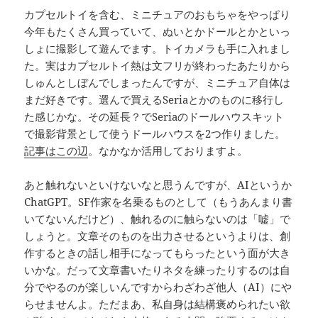
カプセルトイを含む、ミニチュアのおもちゃをやっぱり
今年もたくさん買っていて、ぬいとかドールとかといっ
しょに撮影して遊んでます。トイカメラも手に入れまし
た。実はカプセルトイ熱は文フリが終わったあたりから
しゅんとしぼんでしまったんですが、ミニチュア自体は
まだ好きです。選んで買えるSeriaとかのものに移行し
た感じかな。その延長？でSeriaのドールハウスキット
で撮影背景として使うドールハウスを2つ作りました。
記事はこの辺
。なかなか活用しておりますよ。
あと触れないといけないなと思うんですが、AIというか
ChatGPT。SF作家を名乗るものとして（もうあんまり書
いてないんだけど）、触れるのに触らないのは「嘘」で
しょうと。文章そのものを出力させるというよりは、創
作するときの話し相手になってもらったという面が大き
いかな。だって文章書いたりネタを練ったりするのは自
分でやるのが楽しいんですからわざわざ他人（AI）にや
らせませんよ。ただまあ、私自身は結構褒められたい欲