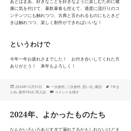
あとはまあ、好きなことを好きなように楽しむために健
康に気を付けて、暴飲暴食も控えて、適度に流行りのコ
ンテンツにも触れつつ、古典と言われるものにもときど
きは触れつつ、楽しく創作ができればいいな！
というわけで
今年一年お疲れさまでした！ お付き合いしてくれた方
ありがとう！ 来年もよろしく！
投
カ
タ
2024年12月31日
一次創作
,
二次創作
,
思い出
,
裏話
1年ま
稿
テ
2024年、やってきたこと に
グ
とめ
,
創作TALK
,
同人誌
コメントを残す
日:
ゴ
リ
ー
2024年、よかったものたち
なんかいろいろありすぎて漏れてるかもしれないけどま