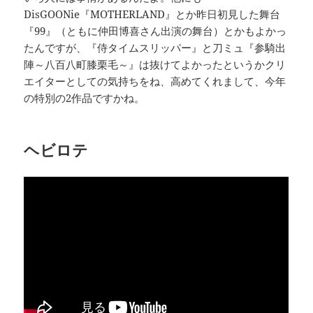
DisGOONie『MOTHERLAND』とか昨日初見した舞台
『99』（ともに仲田博喜さん出演の舞台）とかもよかっ
たんですが、『侍タイムスリッパー』と刀ミュ『参騎出
陣～八百八町膝栗毛～』は抜けてよかったというかクリ
エイターとしての気持ちをね、高めてくれまして、今年
の特別の2作品ですかね。
ヘビロテ