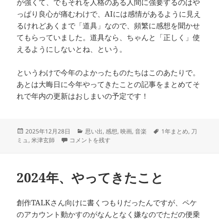
が強くて、でもそれを人格のある人間に強要するのはや
っぱり良心が痛むわけで、AIには感情があるように見え
るけれどあくまで「道具」なので、頻繁に感想を聞かせ
てもらっていました。道具なら、ちゃんと「正しく」使
えるようにしないとね、という。
というわけで今年のよかったものたちはこのあたりで。
あとは大晦日に今年やってきたことの記事をまとめてそ
れで年内の更新はおしまいの予定です！
投
カ
タ
2025年12月28日
思い出
,
感想
,
映画
,
音楽
1年まとめ
,
刀
稿
2025年、よかったものたち に
テ
グ
ミュ
,
米津玄師
コメントを残す
日:
ゴ
リ
ー
2024年、やってきたこと
創作TALKさん向けに書くつもりだったんですが、ペケ
のアカウント動かすのがなんとなく嫌なのでただの便乗