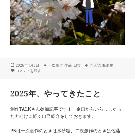
投
カ
タ
2026年4月5日
一次創作
,
作品
,
日常
同人誌
,
吸血鬼
稿
本を作るぞ！ に
テ
グ
コメントを残す
日:
ゴ
リ
ー
2025年、やってきたこと
創作TALKさん参加記事です！ 企画からいらっしゃっ
た方向けに軽く自己紹介をしておきます。
PNは一次創作のときは氷砂糖、二次創作のときは佐藤