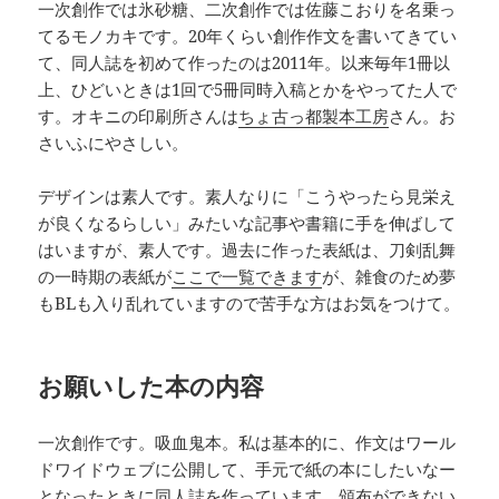
一次創作では氷砂糖、二次創作では佐藤こおりを名乗っ
てるモノカキです。20年くらい創作作文を書いてきてい
て、同人誌を初めて作ったのは2011年。以来毎年1冊以
上、ひどいときは1回で5冊同時入稿とかをやってた人で
す。オキニの印刷所さんは
ちょ古っ都製本工房
さん。お
さいふにやさしい。
デザインは素人です。素人なりに「こうやったら見栄え
が良くなるらしい」みたいな記事や書籍に手を伸ばして
はいますが、素人です。過去に作った表紙は、刀剣乱舞
の一時期の表紙が
ここで一覧できます
が、雑食のため夢
もBLも入り乱れていますので苦手な方はお気をつけて。
お願いした本の内容
一次創作です。吸血鬼本。私は基本的に、作文はワール
ドワイドウェブに公開して、手元で紙の本にしたいなー
となったときに同人誌を作っています。頒布ができない