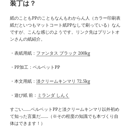
装丁は？
紙のこともPPのこともなんもわからん人（カラー印刷表
紙だといつもマットコート紙PPなしで刷っている）なん
ですが、こんな感じのようです。リンク先はプリントオ
ンさんの紙紹介。
・表紙用紙：
ファンタス ブラック 200kg
・PP加工：ベルベットPP
・本文用紙：
淡クリームキンマリ 72.5kg
・遊び紙 前：
ミランダ しんく
すごい……ベルベットPPと淡クリームキンマリ以外初め
て知った言葉だ……（※その程度の知識でも本づくり自
体はできます！）