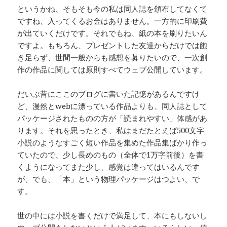
というかね、そもそも今の私は同人誌を頒布してなくて
ですね、入ってくるお金はありません。一方的に印刷費
が出ていくだけです。それでもね、紙の本を刷りたいん
ですよ。もちろん、プレゼントした友達からだけでは飽
き足らず、世間一般からも感想を募りたいので、一次創
作の作品に関しては原則すべてウェブ公開しています。
だいぶ昔にここのブログに書いた記憶があるんですけ
ど、漫然とwebに漂っている作品よりも、同人誌として
パッケージされたものの方が「読まれやすい」体感があ
ります。それを思ったとき、私はまだたとえば500文字
小説のようなすごく短い作品を集めた作品集ばかり作っ
ていたので、少し長めのもの（全体で1万字前後）を書
くようになってまた少し、感覚は違ってはいるんです
が、でも、「本」という物理パッケージはつよい、で
す。
世の中には小説を書くだけで満足して、本にもしないし