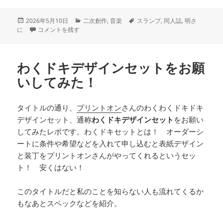
投
カ
タ
2026年5月10日
二次創作
,
音楽
スランプ
,
同人誌
,
明さ
稿
スランプだー に
テ
グ
に
コメントを残す
日:
ゴ
リ
ー
わくドキデザインセットをお願
いしてみた！
タイトルの通り、
プリントオン
さんのわくわくドキドキ
デザインセット、通称
わくドキデザインセット
をお願い
してみたレポです。わくドキセットとは！ オーダーシ
ートに条件や希望などを入れて申し込むと表紙デザイン
と装丁をプリントオンさんがやってくれるというセッ
ト！ 安くはない！
このタイトルだと私のことを知らない人も流れてくるか
もなあとスペックなどを紹介。