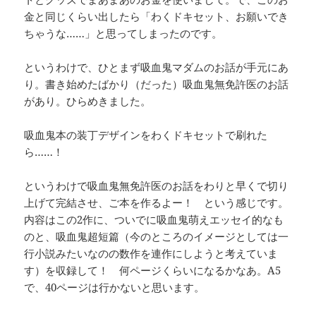
金と同じくらい出したら「わくドキセット、お願いでき
ちゃうな……」と思ってしまったのです。
というわけで、ひとまず吸血鬼マダムのお話が手元にあ
り。書き始めたばかり（だった）吸血鬼無免許医のお話
があり。ひらめきました。
吸血鬼本の装丁デザインをわくドキセットで刷れた
ら……！
というわけで吸血鬼無免許医のお話をわりと早くで切り
上げて完結させ、ご本を作るよー！ という感じです。
内容はこの2作に、ついでに吸血鬼萌えエッセイ的なも
のと、吸血鬼超短篇（今のところのイメージとしては一
行小説みたいなのの数作を連作にしようと考えていま
す）を収録して！ 何ページくらいになるかなあ。A5
で、40ページは行かないと思います。