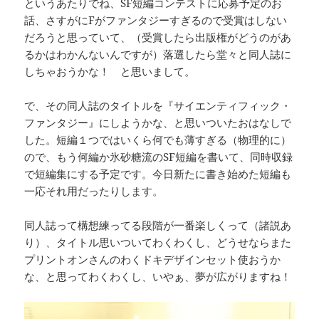
というあたりでね、SF短編コンテストに応募予定のお
話、さすがにFがファンタジーすぎるので受賞はしない
だろうと思っていて、（受賞したら出版権がどうのがあ
るかはわかんないんですが）落選したら堂々と同人誌に
しちゃおうかな！ と思いまして。
で、その同人誌のタイトルを『サイエンティフィック・
ファンタジー』にしようかな、と思いついたおはなしで
した。短編１つではいくら何でも薄すぎる（物理的に）
ので、もう何編か氷砂糖流のSF短編を書いて、同時収録
で短編集にする予定です。今日新たに書き始めた短編も
一応それ用だったりします。
同人誌って構想練ってる段階が一番楽しくって（諸説あ
り）、タイトル思いついてわくわくし、どうせならまた
プリントオンさんのわくドキデザインセット使おうか
な、と思ってわくわくし、いやぁ、夢が広がりますね！