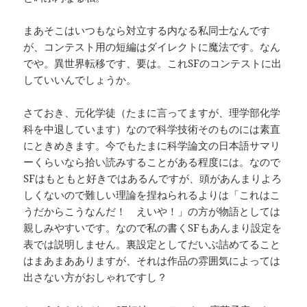
まあそこはいつもなら対立する内なる私同士なんです
が、コンテスト用の短編はダイレクトに魔法です。なん
でや。異世界転移です、要は。これSFのコンテストに出
していいんでしょうか。
さておき、元化学徒（たまに言ってますが、理学部化学
科を中退しています）なので科学技術そのものには素直
にときめきます。今でもたまに科学論文の日本語サマリ
ーくらいなら拾い読みすることがある程度には。なので
SFはもともと好きではあるんですが、頭があんまりよろ
しくないので難しい理論を捏ねられるよりは「これはこ
うだからこうなんだ！ えいや！」の方が物語としては
親しみやすいです。なので私の書くSFもあんまり設定を
表では説明しません。裏設定としてだいぶ詰めてること
はまあまあありますが、それは作品の雰囲気によっては
出さない方がおしゃれですし？