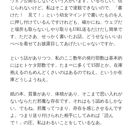
ウェブ公開もしないという人がいます。いるらしい。信
じられないけど。私はそこまで達観できないので、「書
けた！ 見て！」という幼女マインドで書いたものを人
に押し付けているんですけれども、確かにね、ウェブだ
と場所も取らないしやり取りもURL送るだけだし簡単で
す。たださあ、せっかく書いたお話。どうせならいいお
べべを着せてお披露目してあげたいじゃないですか。
という話がありつつ、私のここ数年の発行部数は基本的
にはヒトケタ部数です。たまーに多くて15部とか。在庫
抱えるのもめんどくさいのはあるのでねえ。というか在
庫どうしようねえ。
紙の本。質量があり、体積があり、そこまで思い入れが
ないならただ邪魔な存在です。それはもう認めるしかな
い。でもね。邪魔ってつまり、存在を感じさせるんです
よ。つまり送り付けられた相手にしてみれば「読ん
で！」の圧。私はわるいことをしているなあ。