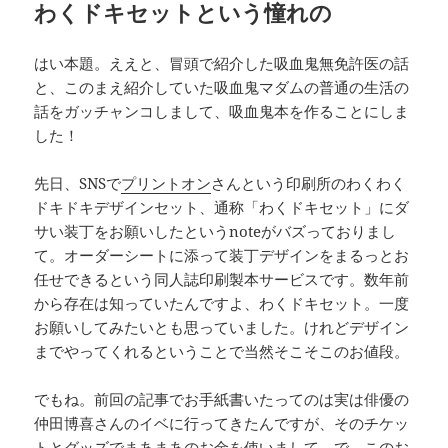
わくドキセットという憧れの
はい本題。ええと、冒頭で紹介した吸血鬼無免許医の話
と、このまえ紹介していた吸血鬼マダムの普通の生活の
話をガッチャンコしまして、吸血鬼本を作ることにしま
した！
先日、SNSで
プリントオン
さんという印刷所のわくわく
ドキドキデザインセット、通称「わくドキセット」にダ
サい装丁をお願いしたというnoteがバズっておりまし
て。オーダーシートに添って装丁デザインをまるっとお
任せできるという同人誌印刷製本サービスです。数年前
から存在は知っていたんですよ、わくドキセット。一度
お願いしてみたいとも思っていました。けれどデザイン
までやってくれるということで当然そこそこのお値段。
でもね。前回の記事でお手紙書いたってのは実は俳優の
仲田博喜さんのイベに行ってきたんですが、そのチケッ
トとグッズでまあまあのお金を使いまして。で、このお