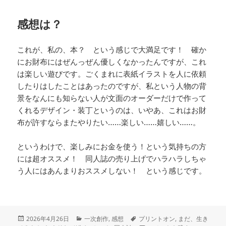
感想は？
これが、私の、本？ という感じで大満足です！ 確か
にお財布にはぜんっぜん優しくなかったんですが、これ
は楽しい遊びです。ごくまれに表紙イラストを人に依頼
したりはしたことはあったのですが、私という人物の背
景をなんにも知らない人が文面のオーダーだけで作って
くれるデザイン・装丁というのは、いやあ、これはお財
布が許すならまたやりたい……楽しい……嬉しい……。
というわけで、楽しみにお金を使う！という気持ちの方
には超オススメ！ 同人誌の売り上げでハラハラしちゃ
う人にはあんまりおススメしない！ という感じです。
投
カ
タ
2026年4月26日
一次創作
,
感想
プリントオン
,
まだ、生き