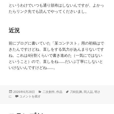
というわけでいつも通り頒布はしないんですが、よかっ
たらリンク先でも読んでやってくださいまし。
近況
前にブログに書いていた「某コンテスト」用の初稿はで
きたんですけどね、直しをする気力があんまりないです
ね。これは4分割くらいで書き進めた（一気にではない
ということ）ので、直しをね……だいぶ丁寧にしないと
いけないんですけどね……。
投
カ
タ
2026年6月28日
二次創作
,
作品
刀剣乱舞
,
同人誌
,
明さ
稿
本ができたぞー に
テ
グ
に
コメントを残す
日:
ゴ
リ
ー