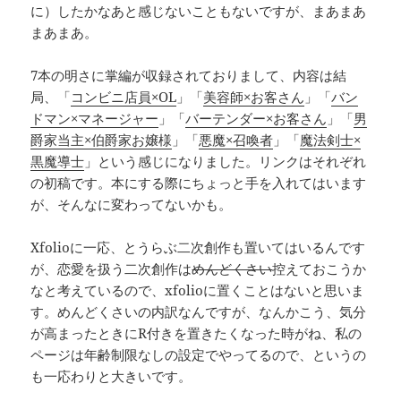
に）したかなあと感じないこともないですが、まあまあ
まあまあ。
7本の明さに掌編が収録されておりまして、内容は結
局、「
コンビニ店員×OL
」「
美容師×お客さん
」「
バン
ドマン×マネージャー
」「
バーテンダー×お客さん
」「
男
爵家当主×伯爵家お嬢様
」「
悪魔×召喚者
」「
魔法剣士×
黒魔導士
」という感じになりました。リンクはそれぞれ
の初稿です。本にする際にちょっと手を入れてはいます
が、そんなに変わってないかも。
Xfolioに一応、とうらぶ二次創作も置いてはいるんです
が、恋愛を扱う二次創作は
めんどくさい
控えておこうか
なと考えているので、xfolioに置くことはないと思いま
す。めんどくさいの内訳なんですが、なんかこう、気分
が高まったときにR付きを置きたくなった時がね、私の
ページは年齢制限なしの設定でやってるので、というの
も一応わりと大きいです。