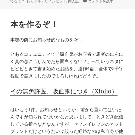
稿
テ
グ
わくドキデザインセットをお
てるよ？
,
わくドキデザインセット
,
同人誌
コメントを残す
日:
ゴ
リ
ー
本を作るぞ！
本題の前にお知らせ的なものを2件。
とあるコミュニティで「吸血鬼がお医者で患者のにんに
く臭の息に苦しんでたら面白くない？」っていうネタに
ビビビときて書き始めたお話を、連作4篇、全体で5千字
程度で書きましたのでよろしければどうぞ。
その無免許医、吸血鬼につき（Xfolio）
はいもう1件。お知らせというか、前から置いてはいた
んですが知られてないかなと思いまして。ときどき配信
している折本などなんですが、セブンイレブンのネット
プリントだけというだいぶ絞った経路なのは私自身が他