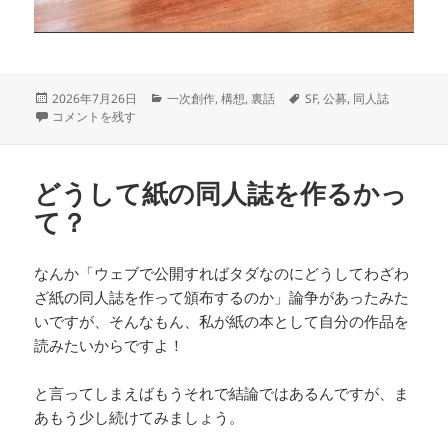
投
カ
タ
2026年7月26日
一次創作
,
構想
,
裏話
SF
,
公募
,
同人誌
稿
氷砂糖的SF考 に
テ
グ
コメントを残す
日:
ゴ
リ
ー
どうして紙の同人誌を作るかっ
て？
なんか「ウェブで公開すればタダなのにどうしてわざわ
ざ紙の同人誌を作って頒布するのか」論争があったみた
いですが、そんなもん、私が紙の本として自分の作品を
読みたいからですよ！
と言ってしまえばもうそれで結論ではあるんですが、ま
あもう少し続けてみましょう。