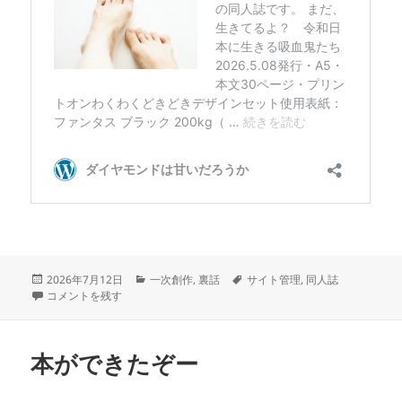
投
カ
タ
2026年7月12日
一次創作
,
裏話
サイト管理
,
同人誌
稿
どうして紙の同人誌を作るかって？ に
テ
グ
コメントを残す
日:
ゴ
リ
ー
本ができたぞー