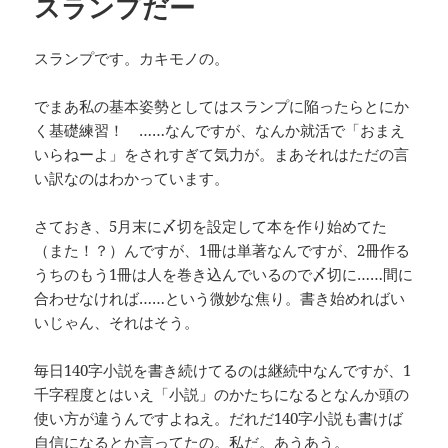
スランプだー
スランプです。カキモノの。
でまあ私の基本姿勢としてはスランプに陥ったらとにか
く基礎練習！ ……なんですが、なんか就活で「おまえ
いらねーよ」をされすぎて気力が。まあそれはただの言
い訳なのはわかっています。
さておき、5月末に〆切を設定して本を作り始めてた
（また！？）んですが、1冊は単著なんですが、2冊作る
うちのもう1冊は人を巻き込んでいるので〆切に……間に
合わせなければ……という微妙な焦り。書き始めればい
いじゃん、それはそう。
毎日140字小説を書き続けてるのは継続中なんですが、1
千字程度とはいえ「小説」のかたちになるとなんか頭の
使い方が違うんですよねえ。だれだ140字小説も書けば
自信になるとか言ってたの。私だ。あうあう。