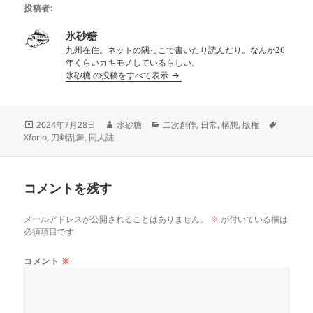
投稿者:
氷砂糖
九州在住。ネットの隅っこで書いたり読んだり。なんか20
年くらいカキモノしているらしい。
氷砂糖 の投稿をすべて表示
投
作
カ
タ
2024年7月28日
氷砂糖
二次創作
,
日常
,
構想
,
版権
稿
成
テ
グ
Xforio
,
刀剣乱舞
,
同人誌
日:
者
ゴ
リ
ー
コメントを残す
メールアドレスが公開されることはありません。
※
が付いている欄は
必須項目です
コメント
※