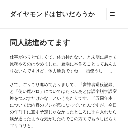
ダイヤモンドは甘いだろうか
メニュ
ーとウ
ィジェ
ット
同人誌進めてます
仕事がわりと忙しくて、体力持たない、と未明に起きて
原稿やるのはやめました。夏場に本作ることってあんま
りないんですけど、体力勝負ですね……頭使うし……。
さて、ごりごり進めておりまして、『審神者退役記録』
と「使い魔パロ」についてはたぶんあとは誤字脱字誤変
換をつぶすだけかな、というあたりです。「五周年本」
については内容のブレが気になっていたんですが、今日
の午前中に直す予定じゃなかったところに手を入れたら
筋が通ったような気がしたのでこの方向でもうしばらく
ゴリゴリと。