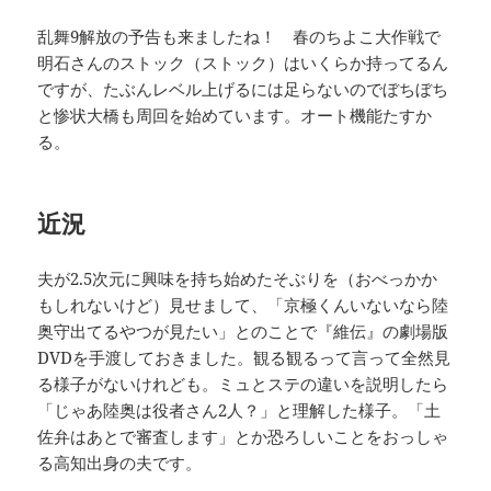
乱舞9解放の予告も来ましたね！ 春のちよこ大作戦で
明石さんのストック（ストック）はいくらか持ってるん
ですが、たぶんレベル上げるには足らないのでぼちぼち
と惨状大橋も周回を始めています。オート機能たすか
る。
近況
夫が2.5次元に興味を持ち始めたそぶりを（おべっかか
もしれないけど）見せまして、「京極くんいないなら陸
奥守出てるやつが見たい」とのことで『維伝』の劇場版
DVDを手渡しておきました。観る観るって言って全然見
る様子がないけれども。ミュとステの違いを説明したら
「じゃあ陸奥は役者さん2人？」と理解した様子。「土
佐弁はあとで審査します」とか恐ろしいことをおっしゃ
る高知出身の夫です。