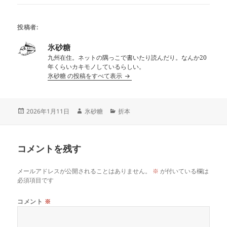
投稿者:
氷砂糖
九州在住。ネットの隅っこで書いたり読んだり。なんか20
年くらいカキモノしているらしい。
氷砂糖 の投稿をすべて表示
投
作
カ
2026年1月11日
氷砂糖
折本
稿
成
テ
日:
者
ゴ
リ
コメントを残す
ー
メールアドレスが公開されることはありません。
※
が付いている欄は
必須項目です
コメント
※