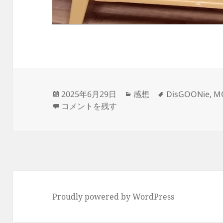
投
カ
タ
2025年6月29日
感想
DisGOONie
,
M
稿
仲田さん目当てで『MOTHERLAND』を観た
テ
グ
コメントを残す
日:
ゴ
リ
ー
Proudly powered by WordPress