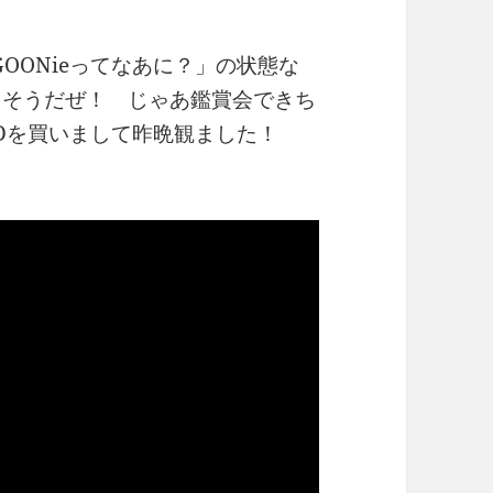
OONieってなあに？」の状態な
うそうだぜ！ じゃあ鑑賞会できち
DVDを買いまして昨晩観ました！