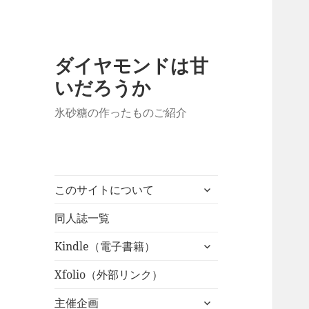
ダイヤモンドは甘
いだろうか
氷砂糖の作ったものご紹介
サ
このサイトについて
ブ
メ
同人誌一覧
ニ
サ
Kindle（電子書籍）
ュ
ブ
ー
メ
Xfolio（外部リンク）
を
ニ
展
サ
主催企画
ュ