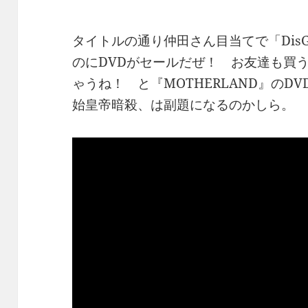
タイトルの通り仲田さん目当てで「DisG
のにDVDがセールだぜ！ お友達も買
ゃうね！ と『MOTHERLAND』の
始皇帝暗殺、は副題になるのかしら。