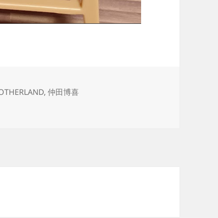
OTHERLAND
,
仲田博喜
ぜ に