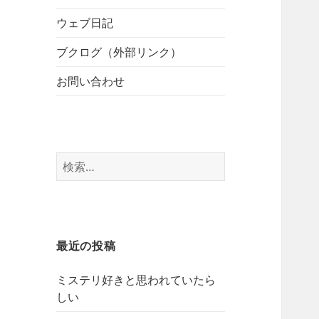
開
ブ
ー
メ
ウェブ日記
を
ニ
展
ブクログ（外部リンク）
ュ
開
ー
お問い合わせ
を
展
開
検
索:
最近の投稿
ミステリ好きと思われていたら
しい