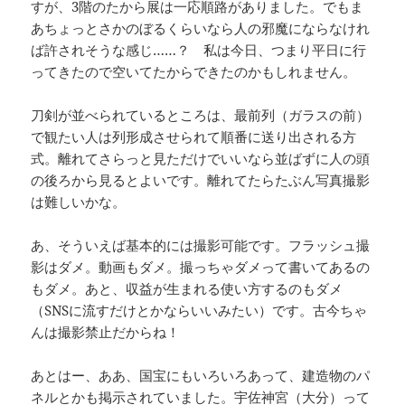
すが、3階のたから展は一応順路がありました。でもま
あちょっとさかのぼるくらいなら人の邪魔にならなけれ
ば許されそうな感じ……？ 私は今日、つまり平日に行
ってきたので空いてたからできたのかもしれません。
刀剣が並べられているところは、最前列（ガラスの前）
で観たい人は列形成させられて順番に送り出される方
式。離れてさらっと見ただけでいいなら並ばずに人の頭
の後ろから見るとよいです。離れてたらたぶん写真撮影
は難しいかな。
あ、そういえば基本的には撮影可能です。フラッシュ撮
影はダメ。動画もダメ。撮っちゃダメって書いてあるの
もダメ。あと、収益が生まれる使い方するのもダメ
（SNSに流すだけとかならいいみたい）です。古今ちゃ
んは撮影禁止だからね！
あとはー、ああ、国宝にもいろいろあって、建造物のパ
ネルとかも掲示されていました。宇佐神宮（大分）って