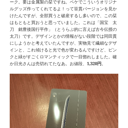
ーク。要は金属製の栞ですね。ペケでこういうオリジナ
ルグッズ作ってくれてるよ！って笹貫バージョンを見か
けたんですが、全部買うと破産するし多いので、この栞
はもともと買おうと思っていました。これは「国宝 太
刀 銘豊後国行平作」（とうらぶ的に言えば古今伝授の
太刀）です。デザインとかの情報がない段階では同田貫
にしようかと考えていたんですが、実物見て繊細なデザ
インと、これ傾けると光で色が変わるんですけど、ピン
クと緑がすごくロマンティックで一目惚れしました。確
か日光さんは売切れてたなあ。お値段、
1,320円
。