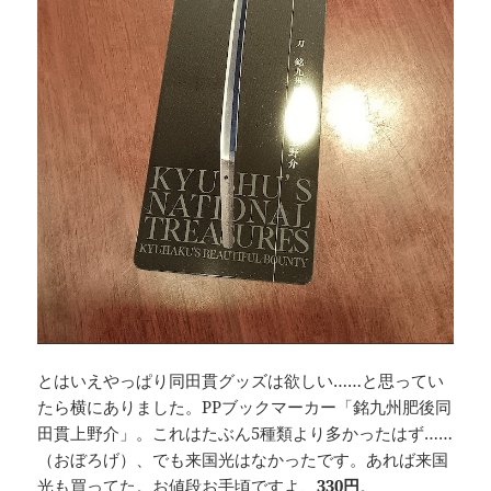
とはいえやっぱり同田貫グッズは欲しい……と思ってい
たら横にありました。PPブックマーカー「銘九州肥後同
田貫上野介」。これはたぶん5種類より多かったはず……
（おぼろげ）、でも来国光はなかったです。あれば来国
光も買ってた。お値段お手頃ですよ、
330円
。