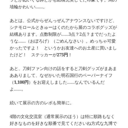
埴輪かわいい……。
あとは、公式からぜんっぜんアナウンスないですけど、
シナモロールときゅーはくのたから展のコラボグッズが
結構あります。点数制限が……3点？2点？までだったよ
うな……（おぼろげ）（ごめんなさい）。めっちゃ可愛
かったですよ！ というかお友達へのお土産に買いまし
たけど！ ステッカーが
275円
！
あと、刀剣ファン向けの話をすると刀剣グッズがまあま
あありまして、なぜかいた明石国行のペーパーナイフ
（
1,100円
）をお迎えしました……なんでいるんだ
よ……。
続いて展示の方のレポも簡単に。
4階の文化交流室（通常展示のほう）は特に順路もなく
好きなものを好きな順番で見てくださいね方式な九博で