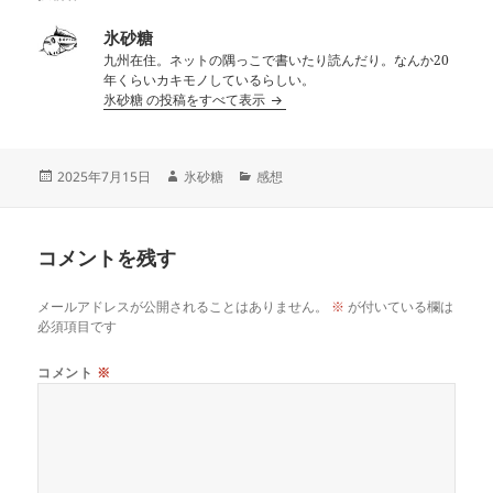
氷砂糖
九州在住。ネットの隅っこで書いたり読んだり。なんか20
年くらいカキモノしているらしい。
氷砂糖 の投稿をすべて表示
投
作
カ
2025年7月15日
氷砂糖
感想
稿
成
テ
日:
者
ゴ
リ
コメントを残す
ー
メールアドレスが公開されることはありません。
※
が付いている欄は
必須項目です
コメント
※