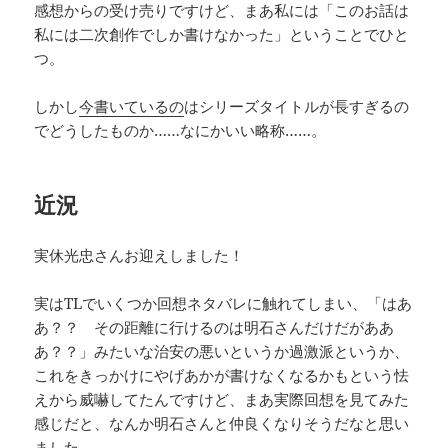
感想からの受け売りですけど、まあ私には「このお話は
私には二次創作でしか書けなかった」ということでひと
つ。
しかし
今書いているの
はシリーズタイトルが長すぎるの
でどうしたものか……なにかいい略称……。
近況
実休光忠さんお迎えしました！
実はTLでいくつか回想ネタバレに触れてしまい、「はあ
あ？？ その距離に行けるのは明石さんだけだがああ
あ？？」みたいな治安の悪いというか過激派というか、
これをきっかけにやげあかが書けなくなるかもという怯
えから威嚇してたんですけど、まあ実際回想を見てみた
感じだと、なんか明石さんと仲良くなりそうだなと思い
ました。