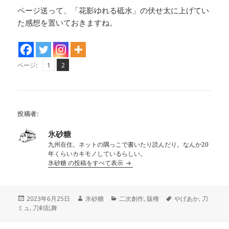
ページ送って、「花影ゆれる砥水」の伏せ太に上げてい
た感想を置いておきますね。
ペ
ペ
,
ページ:
1
2
ー
ー
ジ
ジ
投稿者:
氷砂糖
九州在住。ネットの隅っこで書いたり読んだり。なんか20
年くらいカキモノしているらしい。
氷砂糖 の投稿をすべて表示
投
作
カ
タ
2023年6月25日
氷砂糖
二次創作
,
版権
やげあか
,
刀
稿
成
テ
グ
ミュ
,
刀剣乱舞
日:
者
ゴ
リ