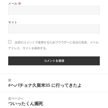
メール
※
サイト
次回のコメントで使用するためブラウザーに自分の名前、メール
アドレス、サイトを保存する。
投
前
稿
#ヘパチョナ久留米35 に行ってきたよ
前
ナ
の
ビ
投
次ページへ
ゲ
稿:
ついったくん瀕死
次
ー