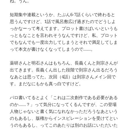
ね。うん。
短期集中連載というか、たぶん6-7話くらいで終わると
思うんですけど、1話で風呂敷広げ過ぎたのでどうしよ
っかなーって考えてます。プロット書けばいいというも
っともなことを言われそうなんですけど、私、プロット
でもなんでも一度出力してしまうとそれで満足してしま
って本文が書けなくなってしまうので……。
薬研さんと明石さんはもちろん、長義くんと則宗さんが
出てきます。長義くん出した段階で則宗さん出るだろう
なあとは思ってた。次回（4話）は則宗さんメイン回で
す。まだなにもかも真っ白ですけど。
パロ書いてるとよく「これは二次創作である必要がある
のか……？」って気分になってくるんですが、この登場
人物じゃないと書く気になれなかっただろうなあという
のもあるし、版権からインスピレーションを受けてとい
うのもあるし、ってこのあたりは別のお話にいただいた