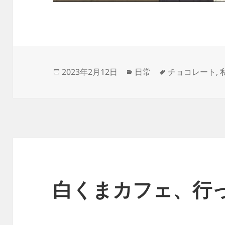
投
カ
タ
2023年2月12日
日常
チョコレート
,
稿
テ
グ
日:
ゴ
リ
ー
白くまカフェ、行