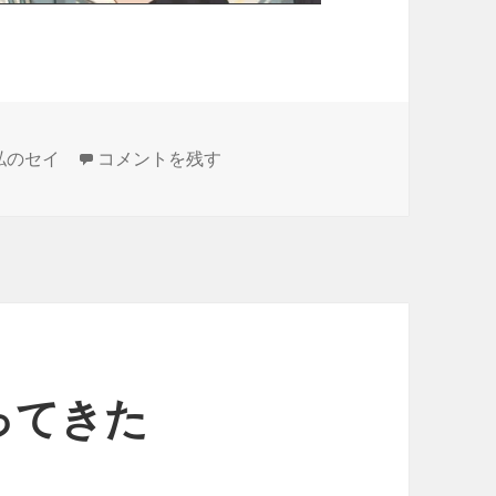
近況2022.02 に
私のセイ
コメントを残す
ってきた