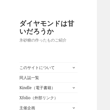
ダイヤモンドは甘
いだろうか
氷砂糖の作ったものご紹介
サ
このサイトについて
ブ
メ
同人誌一覧
ニ
サ
Kindle（電子書籍）
ュ
ブ
ー
メ
Xfolio（外部リンク）
を
ニ
展
サ
主催企画
ュ