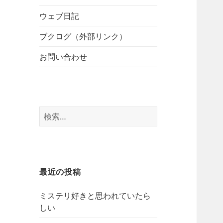
開
ブ
ー
メ
ウェブ日記
を
ニ
展
ブクログ（外部リンク）
ュ
開
ー
お問い合わせ
を
展
開
検
索:
最近の投稿
ミステリ好きと思われていたら
しい