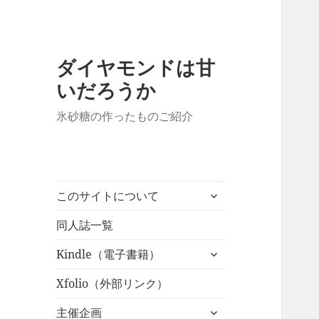
ダイヤモンドは甘
いだろうか
氷砂糖の作ったものご紹介
サ
このサイトについて
ブ
メ
同人誌一覧
ニ
サ
Kindle（電子書籍）
ュ
ブ
ー
メ
Xfolio（外部リンク）
を
ニ
展
サ
主催企画
ュ