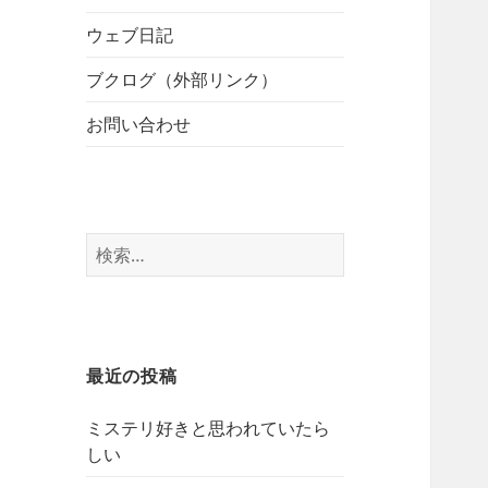
開
ブ
ー
メ
ウェブ日記
を
ニ
展
ブクログ（外部リンク）
ュ
開
ー
お問い合わせ
を
展
開
検
索:
最近の投稿
ミステリ好きと思われていたら
しい