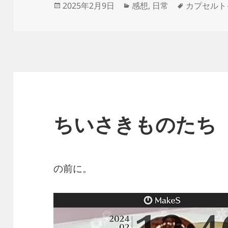
投
カ
タ
2025年2月9日
感想
,
日常
カプセルト
稿
テ
グ
日:
ゴ
リ
ー
ちいさきものたち
の前に。