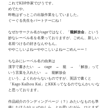
これでKDP作家でびうです。
めでたや。
昨晩はずっとこの出版作業をしていました。
ぐーぐる先生をパートナーにね！
なぜかサークル名がcageではなく、「
籠解放会
」という
妙なレーベル名を名乗っておりますが、ごめん、新しい
名前つけるの好きなんやもん。
ややこしいよねーややこしいよねーごめんーー！
ちなみにレーベル名の由来は
漢字で書きたい → cage → 籠 → 「解放」って
いう言葉を入れたい → 籠解放会
という、よくわからないものですが、英語で書くと
「Kago Kaihou Kai」とKKKってなるのでなんかいいな
と思っております。
作品紹介のランディングページ（？）みたいなものも準
備したほうがいいのかしら、とか思いながら、ひとまず