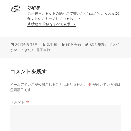
氷砂糖
九州在住。ネットの隅っこで書いたり読んだり。なんか20
年くらいカキモノしているらしい。
氷砂糖 の投稿をすべて表示
投
作
カ
タ
2017年5月5日
氷砂糖
KDP
,
告知
KDP
,
総務にゾンビ
稿
成
テ
グ
がやってきた！
,
電子書籍
日:
者
ゴ
リ
ー
コメントを残す
メールアドレスが公開されることはありません。
※
が付いている欄は
必須項目です
コメント
※