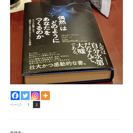
ペ
ペ
,
ページ:
1
2
ー
ー
ジ
ジ
投稿者: