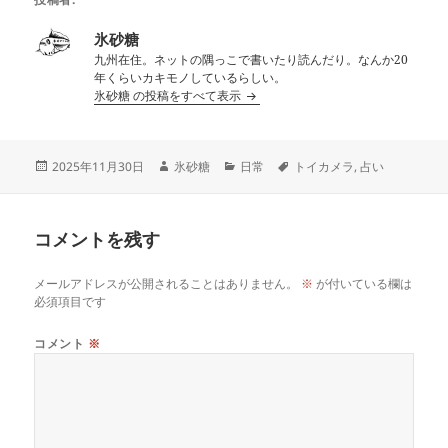
氷砂糖
九州在住。ネットの隅っこで書いたり読んだり。なんか20
年くらいカキモノしているらしい。
氷砂糖 の投稿をすべて表示
投
作
カ
タ
2025年11月30日
氷砂糖
日常
トイカメラ
,
占い
稿
成
テ
グ
日:
者
ゴ
リ
コメントを残す
ー
メールアドレスが公開されることはありません。
※
が付いている欄は
必須項目です
コメント
※