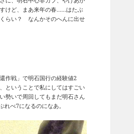
さに、明石中心非カプ、やげあか
すけど、まあ来年の春……はたぶ
くらい？ なんかそのへんに出せ
還作戦」で明石国行の経験値2
、ということで私にしてはすごい
い勢いで周回してもまだ明石さん
ぶれべ7になるのになあ。