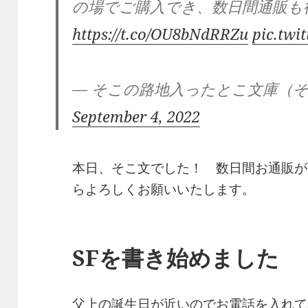
の場でご購入でき、数日間通販も
https://t.co/OU8bNdRRZu
pic.twi
— そこの路地入ったとこ文庫（そこ文） 
September 4, 2022
本日、そこ文でした！ 数日間お通販が
らよろしくお願いいたします。
SFを書き始めました
父上の誕生日が近いのでお電話を入れて