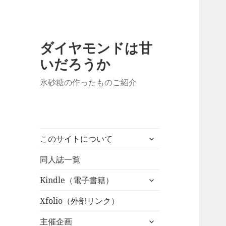
ダイヤモンドは甘
いだろうか
氷砂糖の作ったものご紹介
サ
このサイトについて
ブ
メ
同人誌一覧
ニ
サ
Kindle（電子書籍）
ュ
ブ
ー
メ
Xfolio（外部リンク）
を
ニ
展
サ
主催企画
ュ