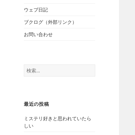
開
ブ
ー
メ
ウェブ日記
を
ニ
展
ブクログ（外部リンク）
ュ
開
ー
お問い合わせ
を
展
開
検
索:
最近の投稿
ミステリ好きと思われていたら
しい