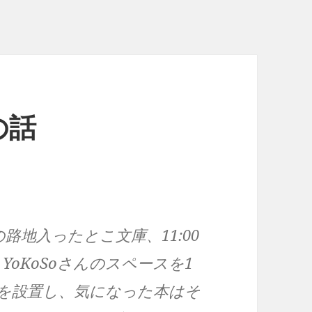
の話
の路地入ったとこ文庫、11:00
e YoKoSoさんのスペースを1
を設置し、気になった本はそ