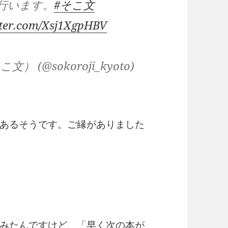
行います。
#そこ文
tter.com/Xsj1XgpHBV
(@sokoroji_kyoto)
あるそうです。ご縁がありました
みたんですけど、「早く次の本が