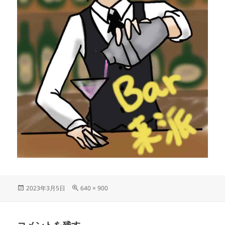
投
フ
2023年3月5日
640 × 900
稿
ル
日:
サ
イ
コメントを残す
ズ