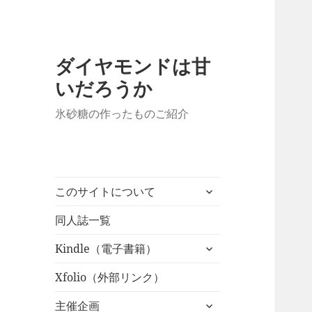
ダイヤモンドは甘
いだろうか
氷砂糖の作ったものご紹介
サ
このサイトについて
ブ
メ
同人誌一覧
ニ
サ
Kindle（電子書籍）
ュ
ブ
ー
メ
Xfolio（外部リンク）
を
ニ
展
サ
主催企画
ュ