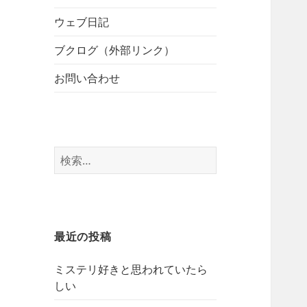
開
ブ
ー
メ
ウェブ日記
を
ニ
展
ブクログ（外部リンク）
ュ
開
ー
お問い合わせ
を
展
開
検
索:
最近の投稿
ミステリ好きと思われていたら
しい