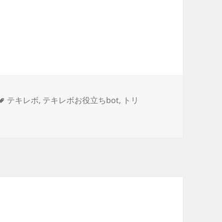
タ
テキレボ
,
テキレボお役立ちbot
,
トリ
までした。 #テキレボレポ に
グ