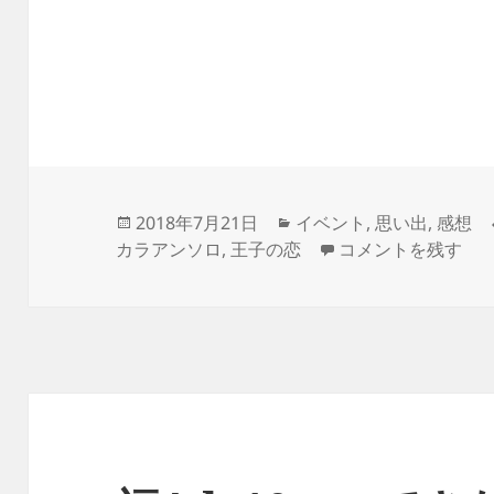
投
カ
2018年7月21日
イベント
,
思い出
,
感想
稿
テ
テキレボ7お疲れさ
カラアンソロ
,
王子の恋
コメントを残す
日:
ゴ
リ
ー