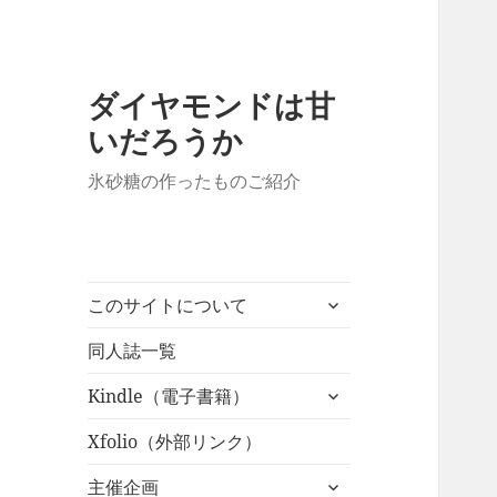
ダイヤモンドは甘
いだろうか
氷砂糖の作ったものご紹介
サ
このサイトについて
ブ
メ
同人誌一覧
ニ
サ
Kindle（電子書籍）
ュ
ブ
ー
メ
Xfolio（外部リンク）
を
ニ
展
サ
主催企画
ュ