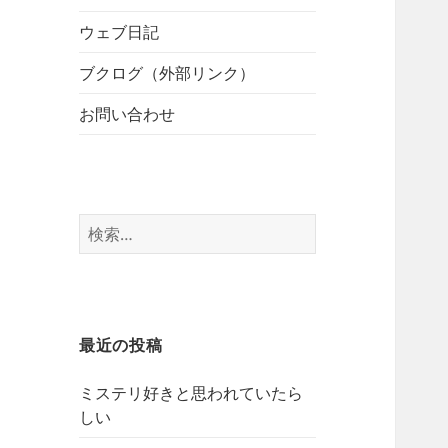
開
ブ
ー
メ
ウェブ日記
を
ニ
展
ブクログ（外部リンク）
ュ
開
ー
お問い合わせ
を
展
開
検
索:
最近の投稿
ミステリ好きと思われていたら
しい