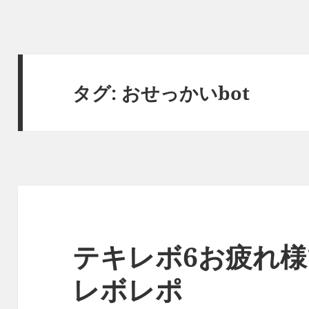
タグ:
おせっかいbot
テキレボ6お疲れ様
レボレポ