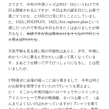
さてさて、今年の中洲ジャズは9/13・14というわけで今
日も開催されるんですが、今日は夫の誕生日だしお家で
過ごそうかな、と13日だけ見に行くことにしていまし
た。13日にPOLYPLUS、14日にfox capture planという
感じだったので本当は今日も行きたくはありましたが体
力もなく。
余談ですが夫は夜出かけるそうなので行こう
と思えば行けたな
。
天気予報を見る感じ雨の可能性はありと。夕方、中洲に
向かうバスに乗ると空がだいぶ曇って黒くなっていま
す。まあどうせ踊って汗でびっしょりになるし、とは思
いましたが。
17時過ぎに会場の端っこに辿り着きまして、今年は何と
かお財布を管理できていたのでTシャツを買えまし
た！ そこから中洲川端のベローチェでサンドイッチと
アイスコーヒーで早めの晩御飯。タバコも吸って、（あ
んまりよくないのはわかっていますが）Tシャツを着て