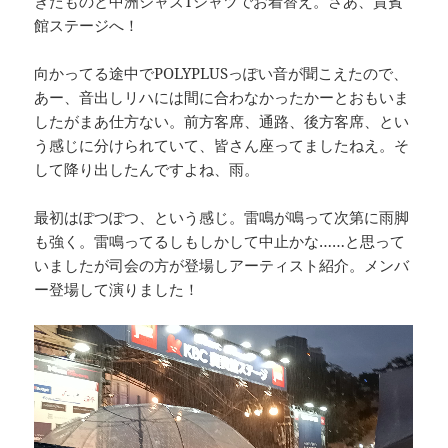
きたものと中洲ジャズTシャツでお着替え。さあ、貴賓
館ステージへ！
向かってる途中でPOLYPLUSっぽい音が聞こえたので、
あー、音出しリハには間に合わなかったかーとおもいま
したがまあ仕方ない。前方客席、通路、後方客席、とい
う感じに分けられていて、皆さん座ってましたねえ。そ
して降り出したんですよね、雨。
最初はぽつぽつ、という感じ。雷鳴が鳴って次第に雨脚
も強く。雷鳴ってるしもしかして中止かな……と思って
いましたが司会の方が登場しアーティスト紹介。メンバ
ー登場して演りました！