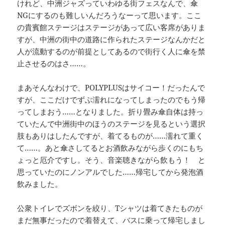
けれど、中洲ジャズっていわゆる街フェスなんで、傘
NGにするのも難しいんだろうなーって思います。ここ
の貴賓館ステージはステージがあって広い客席がありま
すが、中洲の街中の道路に作られたステージなんかだと
人が流動するのが前提としてあるので街行く人に傘を禁
止させるのはさ……。
まあそんなわけで、POLYPLUSはサイコー！だったんで
すが、ここだけでずぶ濡れになってしまったのでもう帰
ってしまおう……となりました。折り畳み傘自体は持っ
ていたんで中洲街中のほうのステージを見るという選択
肢もありはしたんですが、着てるものが……濡れて重く
て……。あと傘さしてるとお酒飲みながら歩くのにもち
ょっと厄介ですし。そう、音楽聴きながら飲もう！ と
思っていたのにノンアルでした……帰宅してから発泡酒
飲みました。
公衆トイレでズボンを絞り、Tシャツは着てきたものが
まだ無事だったので着替えて、バスに乗って帰宅しまし