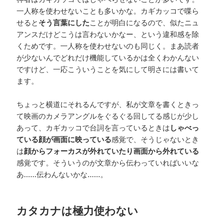
一人称を使わせないことも多いかな。カギカッコで喋ら
せると
そう言葉にした
ことが明白になるので、似たニュ
アンスだけどこうは言わないかなー、という違和感を除
くためです。一人称を使わせないのも同じく。まあ読者
が少ないんでどれだけ機能しているかは全くわかんない
ですけど、一応こういうことを気にして明さには書いて
ます。
ちょっと横道にそれるんですが、私が文章を書くときっ
て映画のカメラアングルをぐるぐる回してる感じが少し
あって、カギカッコで台詞を言っているときは
しゃべっ
ている顔が画面に映っている
感覚で、そうじゃないとき
は
顔からフォーカスが外れていたり画面から外れている
感覚です。そういうのが文章から伝わっていればいいな
あ……伝わんないかな……。
カタカナは極力使わない