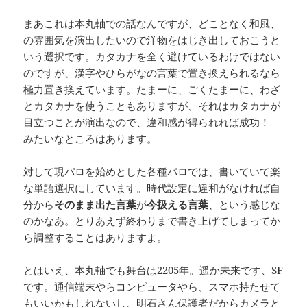
まあこれは本丸軸での話なんですが、どことなく和風、
の雰囲気を演出したいので洋物をはじき出しておこうと
いう選択です。カタカナを全く避けているわけではない
のですが、漢字やひらがなの言葉で置き換えられるなら
極力置き換えています。たまーに、ごくたまーに、わざ
とカタカナを使うこともありますが、それはカタカナが
目立つことが演出なので、違和感が得られれば成功！
みたいなところはあります。
対して現パロを始めとした各種パロでは、書いていて楽
な単語選択にしています。時代設定に違和がなければ自
分から
そのまま出た言葉
が
今扱える言葉
、という感じな
のかなあ。とりあえず終わりまで書き上げてしまってか
ら調整することはありますよ。
とはいえ、本丸軸でも舞台は2205年。遥か未来です、SF
です。通信端末やらコンピュータやら、スマホ持たせて
もいいかもしれないし、明石さん保護者だからカメラと