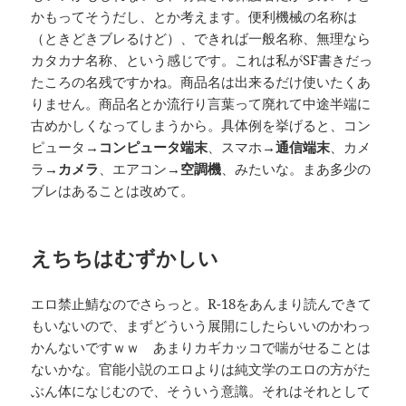
かもってそうだし、とか考えます。便利機械の名称は
（ときどきブレるけど）、できれば一般名称、無理なら
カタカナ名称、という感じです。これは私がSF書きだっ
たころの名残ですかね。商品名は出来るだけ使いたくあ
りません。商品名とか流行り言葉って廃れて中途半端に
古めかしくなってしまうから。具体例を挙げると、コン
ピュータ→
コンピュータ端末
、スマホ→
通信端末
、カメ
ラ→
カメラ
、エアコン→
空調機
、みたいな。まあ多少の
ブレはあることは改めて。
えちちはむずかしい
エロ禁止鯖なのでさらっと。R-18をあんまり読んできて
もいないので、まずどういう展開にしたらいいのかわっ
かんないですｗｗ あまりカギカッコで喘がせることは
ないかな。官能小説のエロよりは純文学のエロの方がた
ぶん体になじむので、そういう意識。それはそれとして