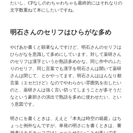
たいし、CPなしのわちゃわちゃも最終的にはそれなりの
文字数重ねて本にしたいですね。
明石さんのセリフはひらがな多め
やげあか書くと顕著なんですけど、明石さんのセリフは
ひらがなを意識して多めにしています。対して薬研さん
のセリフは漢字というか熟語多めかな。同じ作中のふた
りのセリフ、同じ言葉でも漢字を明石さんは開いて薬研
さんは閉じて、とかやってます。明石さんははんなり都
言葉（エセだけど）なのでやわらかい雰囲気を出したい
のと、薬研さんは強く言い切ってしまうことが多そうだ
なという豪胆さの演出で熟語を多めに使わせたい、とい
う意図です。
明さにを書くときは、ええと『本丸は時空の箱庭』はち
ょっと例外なんですが、単発の明さにを書くときは、審
神者はカギカッコではしゃべらせないことが多いです。