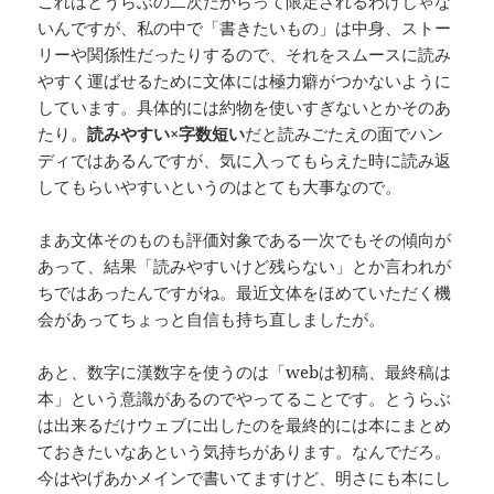
これはとうらぶの二次だからって限定されるわけじゃな
いんですが、私の中で「書きたいもの」は中身、ストー
リーや関係性だったりするので、それをスムースに読み
やすく運ばせるために文体には極力癖がつかないように
しています。具体的には約物を使いすぎないとかそのあ
たり。
読みやすい×字数短い
だと読みごたえの面でハン
ディではあるんですが、気に入ってもらえた時に読み返
してもらいやすいというのはとても大事なので。
まあ文体そのものも評価対象である一次でもその傾向が
あって、結果「読みやすいけど残らない」とか言われが
ちではあったんですがね。最近文体をほめていただく機
会があってちょっと自信も持ち直しましたが。
あと、数字に漢数字を使うのは「webは初稿、最終稿は
本」という意識があるのでやってることです。とうらぶ
は出来るだけウェブに出したのを最終的には本にまとめ
ておきたいなあという気持ちがあります。なんでだろ。
今はやげあかメインで書いてますけど、明さにも本にし