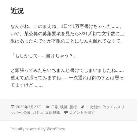
近況
なんかね、このまえね、1日で1万字書けちゃった……。
いや、某公募の募集要項を見たら3/31〆切で文字数に上
限はあったんですが下限のことになんも触れてなくて。
「もしかして……書けちゃう？」
と頑張ってみたらいちまんじ書けてしまいましたね……
整えて頑張ってみますね……一次通れば御の字とは思っ
てますけど……。
投
カ
タ
2025年3月23日
日常
,
映画
,
版権
一次創作
,
侍タイムスリ
稿
テ
観たぜ、観るぜ に
グ
ッパー
,
公募
,
刀ミュ
,
坂龍飛騰
コメントを残す
日:
ゴ
リ
ー
Proudly powered by WordPress