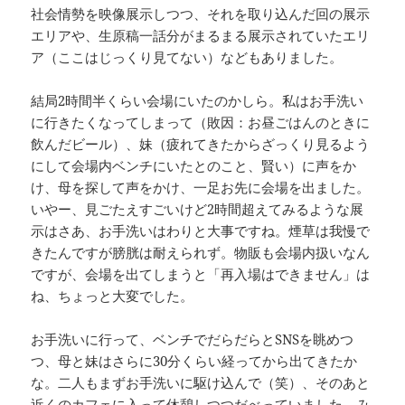
社会情勢を映像展示しつつ、それを取り込んだ回の展示
エリアや、生原稿一話分がまるまる展示されていたエリ
ア（ここはじっくり見てない）などもありました。
結局2時間半くらい会場にいたのかしら。私はお手洗い
に行きたくなってしまって（敗因：お昼ごはんのときに
飲んだビール）、妹（疲れてきたからざっくり見るよう
にして会場内ベンチにいたとのこと、賢い）に声をか
け、母を探して声をかけ、一足お先に会場を出ました。
いやー、見ごたえすごいけど2時間超えてみるような展
示はさあ、お手洗いはわりと大事ですね。煙草は我慢で
きたんですが膀胱は耐えられず。物販も会場内扱いなん
ですが、会場を出てしまうと「再入場はできません」は
ね、ちょっと大変でした。
お手洗いに行って、ベンチでだらだらとSNSを眺めつ
つ、母と妹はさらに30分くらい経ってから出てきたか
な。二人もまずお手洗いに駆け込んで（笑）、そのあと
近くのカフェに入って休憩しつつだべっていました。み