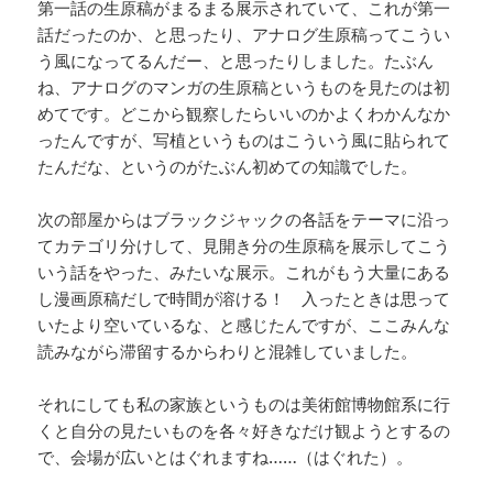
第一話の生原稿がまるまる展示されていて、これが第一
話だったのか、と思ったり、アナログ生原稿ってこうい
う風になってるんだー、と思ったりしました。たぶん
ね、アナログのマンガの生原稿というものを見たのは初
めてです。どこから観察したらいいのかよくわかんなか
ったんですが、写植というものはこういう風に貼られて
たんだな、というのがたぶん初めての知識でした。
次の部屋からはブラックジャックの各話をテーマに沿っ
てカテゴリ分けして、見開き分の生原稿を展示してこう
いう話をやった、みたいな展示。これがもう大量にある
し漫画原稿だしで時間が溶ける！ 入ったときは思って
いたより空いているな、と感じたんですが、ここみんな
読みながら滞留するからわりと混雑していました。
それにしても私の家族というものは美術館博物館系に行
くと自分の見たいものを各々好きなだけ観ようとするの
で、会場が広いとはぐれますね……（はぐれた）。