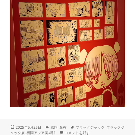
投
カ
タ
2025年5月25日
感想
,
版権
ブラックジャック
,
ブラックジ
稿
テ
ブラックジャック展、あるいは私にとっての
グ
ャック展
,
福岡アジア美術館
コメントを残す