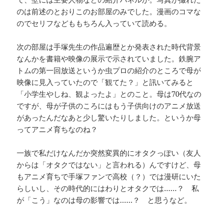
のは前述のとおりこのお部屋のみでした。漫画のコマな
のでセリフなどももちろん入っていて読める。
次の部屋は手塚先生の作品遍歴とか発表された時代背景
なんかを書籍や映像の展示で示されていました。鉄腕ア
トムの第一回放送というか虫プロの紹介のところで母が
映像に見入っていたので「観てた？」と訊いてみると
「小学生やしね、観よったよ」とのこと。母は70代なの
ですが、母が子供のころにはもう子供向けのアニメ放送
があったんだなあと少し驚いたりしました。というか母
ってアニメ育ちなのね？
一族で私だけなんだか突然変異的にオタクっぽい（友人
からは「オタクではない」と言われる）んですけど、母
もアニメ育ちで手塚ファンで高校（？）では漫研にいた
らしいし、その時代的にはわりとオタクでは……？ 私
が「こう」なのは母の影響では……？ と思うなど。