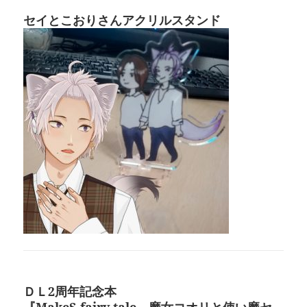
セイとこおりさんアクリルスタンド
ＤＬ2周年記念本
『MakeS fairy tale 魔女コオリと使い魔セ